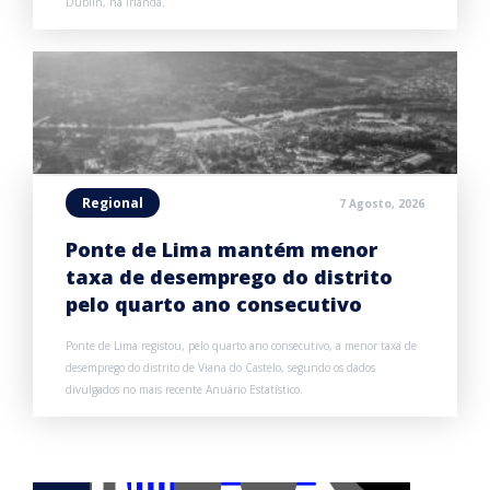
Dublin, na Irlanda.
Regional
7 Agosto, 2026
Ponte de Lima mantém menor
taxa de desemprego do distrito
pelo quarto ano consecutivo
Ponte de Lima registou, pelo quarto ano consecutivo, a menor taxa de
desemprego do distrito de Viana do Castelo, segundo os dados
divulgados no mais recente Anuário Estatístico.