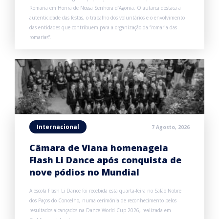
Romaria em Honra de Nossa Senhora d’Agonia. O autarca destaca a
autenticidade das festas, o trabalho dos voluntários e o envolvimento
das entidades que contribuem para a organização da “romaria das
romarias”.
Internacional
7 Agosto, 2026
Câmara de Viana homenageia
Flash Li Dance após conquista de
nove pódios no Mundial
A escola Flash Li Dance foi recebida esta quarta-feira no Salão Nobre
dos Paços do Concelho, numa cerimónia de reconhecimento pelos
resultados alcançados na Dance World Cup 2026, realizada em