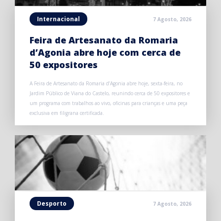
Internacional
7 Agosto, 2026
Feira de Artesanato da Romaria
d’Agonia abre hoje com cerca de
50 expositores
A Feira de Artesanato da Romaria d’Agonia abre hoje, sexta-feira, no
Jardim Público de Viana do Castelo, reunindo cerca de 50 expositores e
um programa com trabalhos ao vivo, oficinas para crianças e uma peça
exclusiva em filigrana certificada.
Desporto
7 Agosto, 2026