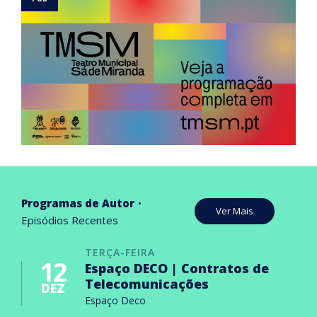
Programas de Autor
Ver Mais
Episódios Recentes
TERÇA-FEIRA
12
Espaço DECO | Contratos de
Telecomunicações
DEZ
Espaço Deco