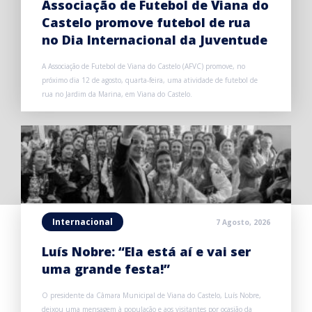
Associação de Futebol de Viana do
Castelo promove futebol de rua
no Dia Internacional da Juventude
A Associação de Futebol de Viana do Castelo (AFVC) promove, no
próximo dia 12 de agosto, quarta-feira, uma atividade de futebol de
rua no Jardim da Marina, em Viana do Castelo.
Internacional
7 Agosto, 2026
Luís Nobre: “Ela está aí e vai ser
uma grande festa!”
O presidente da Câmara Municipal de Viana do Castelo, Luís Nobre,
deixou uma mensagem à população e aos visitantes por ocasião da