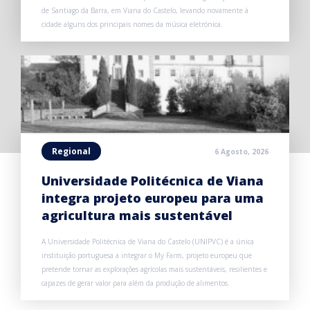
de Santiago da Barra, em Viana do Castelo, levando novamente à
cidade alguns dos principais nomes da música eletrónica.
Regional
6 Agosto, 2026
Universidade Politécnica de Viana
integra projeto europeu para uma
agricultura mais sustentável
A Universidade Politécnica de Viana do Castelo (UNIPVC) é a única
instituição portuguesa a integrar o My Farm, projeto europeu que
pretende tornar as explorações agrícolas mais sustentáveis, resilientes e
capazes de gerar valor para além da produção de alimentos.