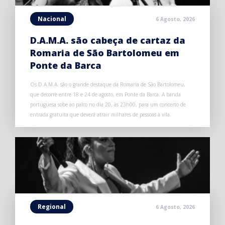
Nacional
6 Agosto, 2026
D.A.M.A. são cabeça de cartaz da
Romaria de São Bartolomeu em
Ponte da Barca
Os D.A.M.A. são o grande destaque da Romaria de São Bartolomeu,
que decorre entre 18 e 24 de agosto, em Ponte da Barca. A banda
portuguesa sobe ao palco no dia 20, às 23h00, para um concerto de
entrada gratuita que deverá atrair milhares de pessoas à vila.
Regional
6 Agosto, 2026