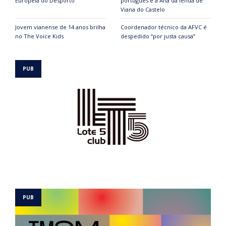
Europeia do Desporto
português é a Ana da lenda de
Viana do Castelo
Jovem vianense de 14 anos brilha
Coordenador técnico da AFVC é
no The Voice Kids
despedido “por justa causa”