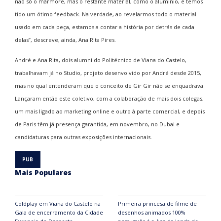
não só o mármore, mas o restante material, como o alumínio, e temos
tido um ótimo feedback. Na verdade, ao revelarmos todo o material
usado em cada peça, estamos a contar a história por detrás de cada
delas”, descreve, ainda, Ana Rita Pires.
André e Ana Rita, dois alumni do Politécnico de Viana do Castelo,
trabalhavam já no Studio, projeto desenvolvido por André desde 2015,
mas no qual entenderam que o conceito de Gir Gir não se enquadrava.
Lançaram então este coletivo, com a colaboração de mais dois colegas,
um mais ligado ao marketing online e outro à parte comercial, e depois
de Paris têm já presença garantida, em novembro, no Dubai e
candidaturas para outras exposições internacionais.
Mais Populares
Coldplay em Viana do Castelo na
Primeira princesa de filme de
Gala de encerramento da Cidade
desenhos animados 100%