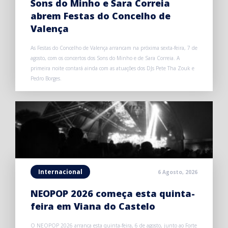
Sons do Minho e Sara Correia
abrem Festas do Concelho de
Valença
As Festas do Concelho de Valença arrancam na próxima sexta-feira, 7 de
agosto, com os concertos dos Sons do Minho e de Sara Correia. A
primeira noite contará ainda com as atuações dos DJs Pete Tha Zouk e
Pedro Borges.
Internacional
6 Agosto, 2026
NEOPOP 2026 começa esta quinta-
feira em Viana do Castelo
O NEOPOP 2026 arranca esta quinta-feira, 6 de agosto, junto ao Forte