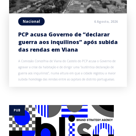
Nacional
6 Agosto, 2026
PCP acusa Governo de “declarar
guerra aos inquilinos” após subida
das rendas em Viana
A Comissão Concelhia de Viana do Castelo do PCP acusa o Governo de
agravar a crise da habitação e de dirigir uma “autêntica declaração de
guerra aos inquilinos”, numa altura em que a cidade registou a maior
subida homóloga das rendas entre as capitais de distrito portuguesas.