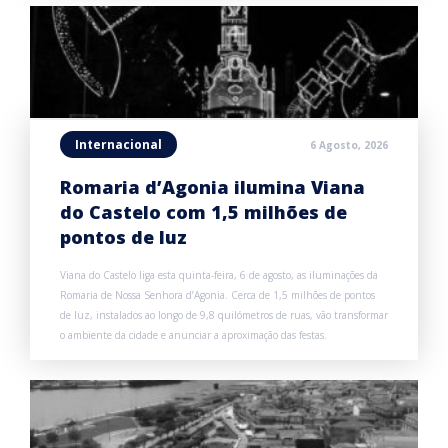
Internacional
6 Agosto, 2026
Romaria d’Agonia ilumina Viana
do Castelo com 1,5 milhões de
pontos de luz
Viana do Castelo liga esta quinta-feira, 6 de agosto, as iluminações da
Romaria de Nossa Senhora d’Agonia. Cerca de 1,5 milhões de pontos
de luz, instalados ao longo de 9,8 quilómetros de ruas, vão transformar
o ambiente da cidade e anunciar a aproximação das festas.