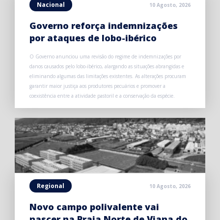
Nacional
10 Agosto, 2026
Governo reforça indemnizações
por ataques de lobo-ibérico
O Governo anunciou uma revisão do regime de indemnizações por
danos causados pelo lobo-ibérico, alargando as situações abrangidas e
eliminando algumas das limitações existentes. As alterações procuram
garantir maior justiça aos produtores pecuários e promover a
coexistência entre a atividade pastoril e a conservação da espécie.
Regional
10 Agosto, 2026
Novo campo polivalente vai
nascer na Praia Norte de Viana do