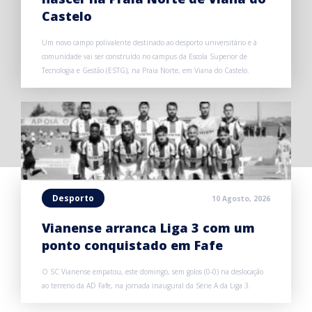
Castelo
Um novo campo polivalente destinado ao desporto universitário e à
comunidade vai ser construído no campus da Escola Superior de
Tecnologia e Gestão (ESTG), na Praia Norte, em Viana do Castelo.
Desporto
10 Agosto, 2026
Vianense arranca Liga 3 com um
ponto conquistado em Fafe
O SC Vianense empatou, este domingo, sem golos (0-0) na deslocação
ao terreno da AD Fafe, na jornada inaugural da Série A da Liga 3.