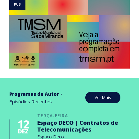
Programas de Autor
Ver Mais
Episódios Recentes
TERÇA-FEIRA
12
Espaço DECO | Contratos de
Telecomunicações
DEZ
Espaço Deco