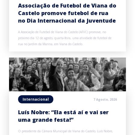
Associação de Futebol de Viana do
Castelo promove futebol de rua
no Dia Internacional da Juventude
A Associação de Futebol de Viana do Castelo (AFVC) promove, no
próximo dia 12 de agosto, quarta-feira, uma atividade de futebol de
rua no Jardim da Marina, em Viana do Castelo.
Internacional
7 Agosto, 2026
Luís Nobre: “Ela está aí e vai ser
uma grande festa!”
O presidente da Câmara Municipal de Viana do Castelo, Luís Nobre,