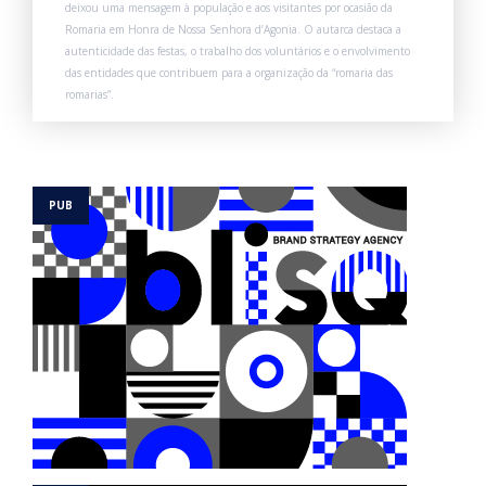
deixou uma mensagem à população e aos visitantes por ocasião da
Romaria em Honra de Nossa Senhora d’Agonia. O autarca destaca a
autenticidade das festas, o trabalho dos voluntários e o envolvimento
das entidades que contribuem para a organização da “romaria das
romarias”.