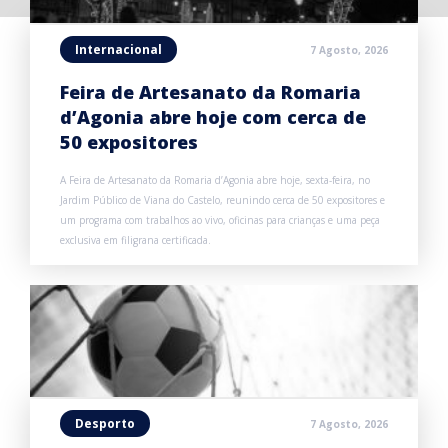
Internacional
7 Agosto, 2026
Feira de Artesanato da Romaria
d’Agonia abre hoje com cerca de
50 expositores
A Feira de Artesanato da Romaria d’Agonia abre hoje, sexta-feira, no
Jardim Público de Viana do Castelo, reunindo cerca de 50 expositores e
um programa com trabalhos ao vivo, oficinas para crianças e uma peça
exclusiva em filigrana certificada.
Desporto
7 Agosto, 2026