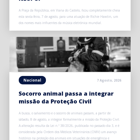
A Praça da República, em Viana do Castelo, ficou completamente cheia
esta sexta-feira, 7 de agosto, para uma atuação de Richie Hawtin, um
dos nomes mais influentes da música eletrónica mundial.
Nacional
7 Agosto, 2026
Socorro animal passa a integrar
missão da Proteção Civil
A busca, o salvamento e o socorro de animais passam, a partir de
sábado, 8 de agosto, a integrar formalmente a missão da Proteção Civil.
A alteração resulta da Lei n.º 38/2026, publicada no passado dia 3, e é
considerada pela Ordem dos Médicos Veterinários (OMV) um avanço
histórico na proteção dos animais em situações de emergência e