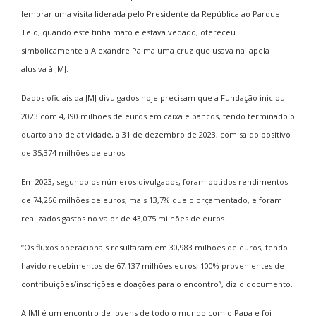
lembrar uma visita liderada pelo Presidente da República ao Parque
Tejo, quando este tinha mato e estava vedado, ofereceu
simbolicamente a Alexandre Palma uma cruz que usava na lapela
alusiva à JMJ.
Dados oficiais da JMJ divulgados hoje precisam que a Fundação iniciou
2023 com 4,390 milhões de euros em caixa e bancos, tendo terminado o
quarto ano de atividade, a 31 de dezembro de 2023, com saldo positivo
de 35,374 milhões de euros.
Em 2023, segundo os números divulgados, foram obtidos rendimentos
de 74,266 milhões de euros, mais 13,7% que o orçamentado, e foram
realizados gastos no valor de 43,075 milhões de euros.
“Os fluxos operacionais resultaram em 30,983 milhões de euros, tendo
havido recebimentos de 67,137 milhões euros, 100% provenientes de
contribuições/inscrições e doações para o encontro”, diz o documento.
A JMJ é um encontro de jovens de todo o mundo com o Papa e foi