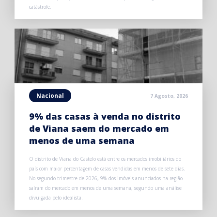
catástrofe.
Nacional
7 Agosto, 2026
9% das casas à venda no distrito
de Viana saem do mercado em
menos de uma semana
O distrito de Viana do Castelo está entre os mercados imobiliários do
país com maior percentagem de casas vendidas em menos de sete dias.
No segundo trimestre de 2026, 9% dos imóveis anunciados na região
saíram do mercado em menos de uma semana, segundo uma análise
divulgada pelo idealista.