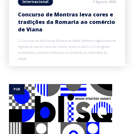
Internacional
7 Agosto, 2026
Concurso de Montras leva cores e
tradições da Romaria ao comércio
de Viana
O Concurso de Montras da Romaria de Nossa Senhora d’Agonia está de
regresso às ruas de Viana do Castelo, entre os dias 9 e 22 de agosto,
envolvendo o comércio tradicional no ambiente da maior festa da
cidade.