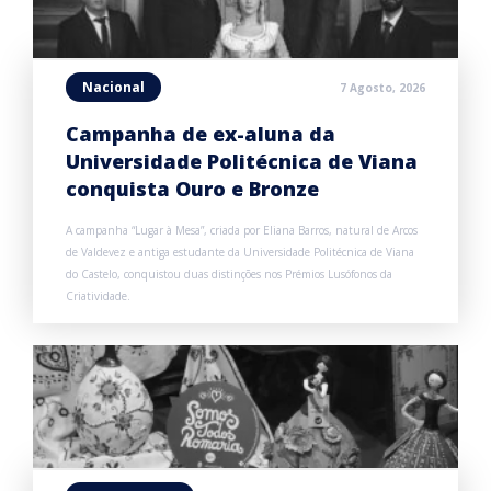
Nacional
7 Agosto, 2026
Campanha de ex-aluna da
Universidade Politécnica de Viana
conquista Ouro e Bronze
A campanha “Lugar à Mesa”, criada por Eliana Barros, natural de Arcos
de Valdevez e antiga estudante da Universidade Politécnica de Viana
do Castelo, conquistou duas distinções nos Prémios Lusófonos da
Criatividade.