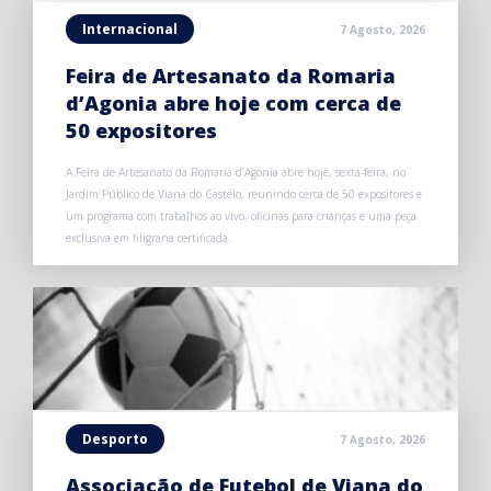
Internacional
7 Agosto, 2026
Feira de Artesanato da Romaria
d’Agonia abre hoje com cerca de
50 expositores
A Feira de Artesanato da Romaria d’Agonia abre hoje, sexta-feira, no
Jardim Público de Viana do Castelo, reunindo cerca de 50 expositores e
um programa com trabalhos ao vivo, oficinas para crianças e uma peça
exclusiva em filigrana certificada.
Desporto
7 Agosto, 2026
Associação de Futebol de Viana do