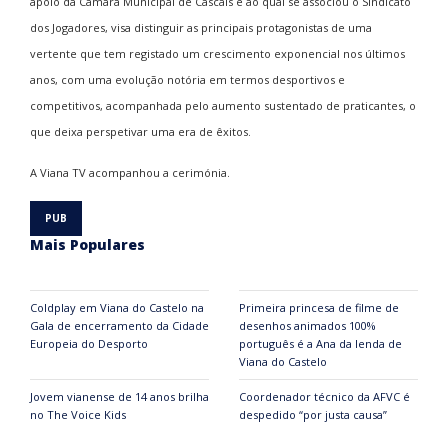
apoio da Câmara Municipal de Cascais e ao qual se associou o Sindicato
dos Jogadores, visa distinguir as principais protagonistas de uma
vertente que tem registado um crescimento exponencial nos últimos
anos, com uma evolução notória em termos desportivos e
competitivos, acompanhada pelo aumento sustentado de praticantes, o
que deixa perspetivar uma era de êxitos.
A Viana TV acompanhou a cerimónia.
Mais Populares
Coldplay em Viana do Castelo na
Primeira princesa de filme de
Gala de encerramento da Cidade
desenhos animados 100%
Europeia do Desporto
português é a Ana da lenda de
Viana do Castelo
Jovem vianense de 14 anos brilha
Coordenador técnico da AFVC é
no The Voice Kids
despedido “por justa causa”