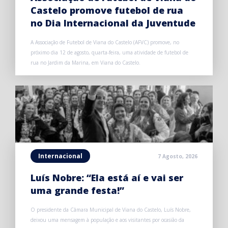
Castelo promove futebol de rua
no Dia Internacional da Juventude
A Associação de Futebol de Viana do Castelo (AFVC) promove, no
próximo dia 12 de agosto, quarta-feira, uma atividade de futebol de
rua no Jardim da Marina, em Viana do Castelo.
Internacional
7 Agosto, 2026
Luís Nobre: “Ela está aí e vai ser
uma grande festa!”
O presidente da Câmara Municipal de Viana do Castelo, Luís Nobre,
deixou uma mensagem à população e aos visitantes por ocasião da