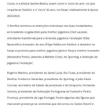
Couto, e a árbitra Sandra Bastos, assim como o ‘onze do ano’, no que
respeita ao futebol, e o ‘cinco’ do ano, no futsal, relativamente à época
2022/2023.
O Benfica dominou as distinções individuais nas duas modalidades,
arrecadando os galardões para melhor jogadora (Cloé Lacasse,
entretanto transferida para o Arsenal), jogadora ‘revelação’ (Kika
Nazareth) e treinador do ano (Filipa Patão) em futebol, e também no
futsal os prémios para melhor jogadora (Janice Silva) e melhor treinador
(Alexandre Pinto), cabendo a Matilde Cristo, do Sporting, a distinção de
jogadora ‘revelação’.
Rogério Martins, presidente do Santa Luzia, Rui Costa, presidente do
Benfica, Frederico Varandas, presidente do Sporting, e João Paulo
Correia, secretário de Estado da Juventude e do Desporto, Fernando
Gomes, presidente da Federação Portuguesa de Futebol e Pedro
Proença, presidente da Liga Portugal, foram algumas das figuras que
marcaram presença na cerimónia que decorreu no Casino Estoril e