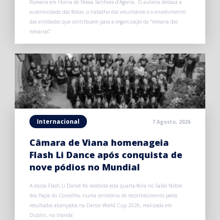
Romaria em Honra de Nossa Senhora d’Agonia. O autarca destaca a
autenticidade das festas, o trabalho dos voluntários e o envolvimento
das entidades que contribuem para a organização da “romaria das
romarias”.
Internacional
7 Agosto, 2026
Câmara de Viana homenageia
Flash Li Dance após conquista de
nove pódios no Mundial
A escola Flash Li Dance foi recebida esta quarta-feira no Salão Nobre
dos Paços do Concelho, numa cerimónia de reconhecimento pelos
resultados alcançados na Dance World Cup 2026, realizada em
Dublin, na Irlanda.