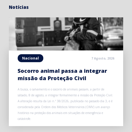
Notícias
Nacional
7 Agosto, 2026
Socorro animal passa a integrar
missão da Proteção Civil
A busca, o salvamento e o socorro de animais passam, a partir de
sábado, 8 de agosto, a integrar formalmente a missão da Proteção Civil.
A alteração resulta da Lei n.º 38/2026, publicada no passado dia 3, e é
considerada pela Ordem dos Médicos Veterinários (OMV) um avanço
histórico na proteção dos animais em situações de emergência e
catástrofe.