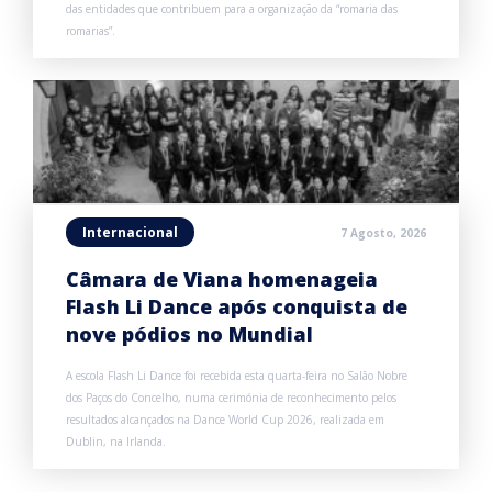
das entidades que contribuem para a organização da “romaria das
romarias”.
Internacional
7 Agosto, 2026
Câmara de Viana homenageia
Flash Li Dance após conquista de
nove pódios no Mundial
A escola Flash Li Dance foi recebida esta quarta-feira no Salão Nobre
dos Paços do Concelho, numa cerimónia de reconhecimento pelos
resultados alcançados na Dance World Cup 2026, realizada em
Dublin, na Irlanda.