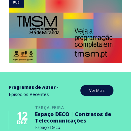
Programas de Autor
Ver Mais
Episódios Recentes
TERÇA-FEIRA
12
Espaço DECO | Contratos de
Telecomunicações
DEZ
Espaço Deco