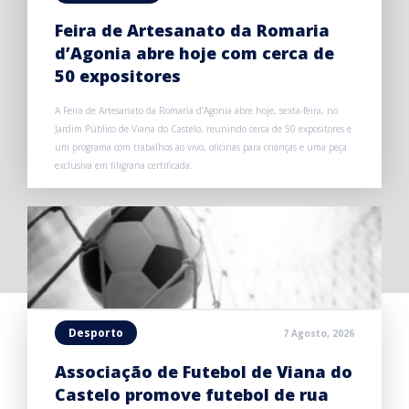
Feira de Artesanato da Romaria
d’Agonia abre hoje com cerca de
50 expositores
A Feira de Artesanato da Romaria d’Agonia abre hoje, sexta-feira, no
Jardim Público de Viana do Castelo, reunindo cerca de 50 expositores e
um programa com trabalhos ao vivo, oficinas para crianças e uma peça
exclusiva em filigrana certificada.
Desporto
7 Agosto, 2026
Associação de Futebol de Viana do
Castelo promove futebol de rua