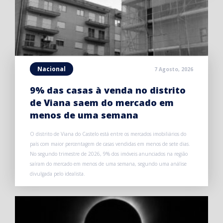
Nacional
7 Agosto, 2026
9% das casas à venda no distrito
de Viana saem do mercado em
menos de uma semana
O distrito de Viana do Castelo está entre os mercados imobiliários do
país com maior percentagem de casas vendidas em menos de sete dias.
No segundo trimestre de 2026, 9% dos imóveis anunciados na região
saíram do mercado em menos de uma semana, segundo uma análise
divulgada pelo idealista.