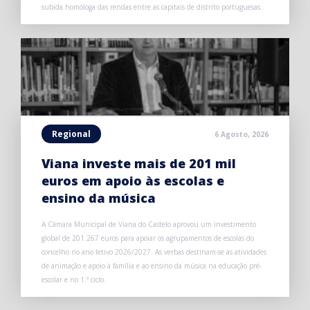
subida homóloga das rendas entre as capitais de distrito portuguesas.
Regional
6 Agosto, 2026
Viana investe mais de 201 mil
euros em apoio às escolas e
ensino da música
A Câmara Municipal de Viana do Castelo aprovou um investimento
global de 201.267 euros para apoiar os agrupamentos de escolas do
concelho no ano letivo 2026/2027. As verbas destinam-se às atividades
de animação e apoio à família e ao ensino da música na educação pré-
escolar e no 1.º ciclo.