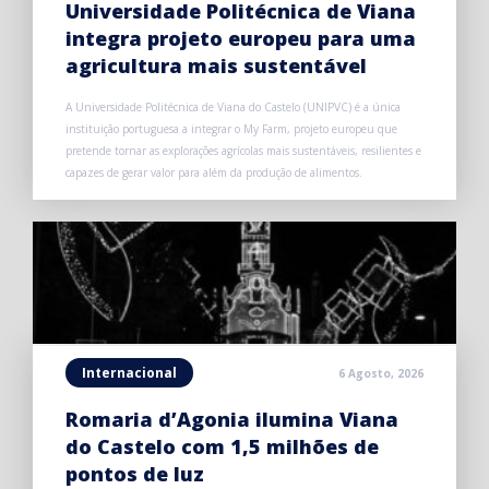
Universidade Politécnica de Viana
integra projeto europeu para uma
agricultura mais sustentável
A Universidade Politécnica de Viana do Castelo (UNIPVC) é a única
instituição portuguesa a integrar o My Farm, projeto europeu que
pretende tornar as explorações agrícolas mais sustentáveis, resilientes e
capazes de gerar valor para além da produção de alimentos.
Internacional
6 Agosto, 2026
Romaria d’Agonia ilumina Viana
do Castelo com 1,5 milhões de
pontos de luz