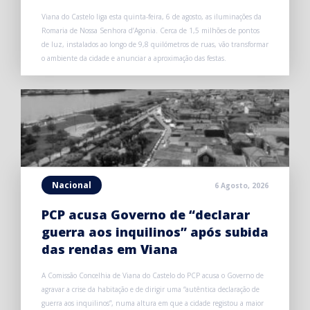
Viana do Castelo liga esta quinta-feira, 6 de agosto, as iluminações da
Romaria de Nossa Senhora d’Agonia. Cerca de 1,5 milhões de pontos
de luz, instalados ao longo de 9,8 quilómetros de ruas, vão transformar
o ambiente da cidade e anunciar a aproximação das festas.
Nacional
6 Agosto, 2026
PCP acusa Governo de “declarar
guerra aos inquilinos” após subida
das rendas em Viana
A Comissão Concelhia de Viana do Castelo do PCP acusa o Governo de
agravar a crise da habitação e de dirigir uma “autêntica declaração de
guerra aos inquilinos”, numa altura em que a cidade registou a maior