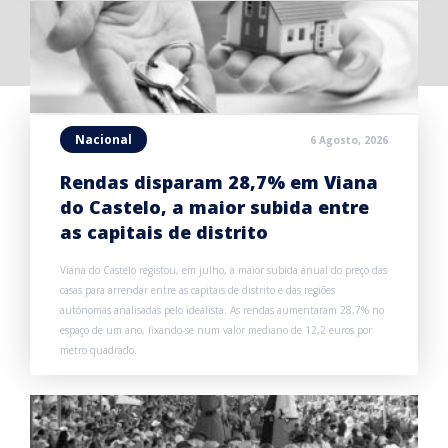
Nacional
6 Agosto, 2026
Rendas disparam 28,7% em Viana
do Castelo, a maior subida entre
as capitais de distrito
Viana do Castelo registou, em julho, a maior subida anual do preço das
casas para arrendar entre as capitais de distrito e das regiões
autónomas analisadas pelo idealista. As rendas aumentaram 28,7% no
espaço de um ano, fixando-se num valor mediano de 12,2 euros por
metro quadrado.