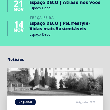
21
Espaço DECO | Atraso nos voos
Espaço Deco
NOV
TERÇA-FEIRA
14
Espaço DECO | PSLifestyle-
Vidas mais Sustentáveis
NOV
Espaço Deco
Notícias
Regional
6 Agosto, 2026