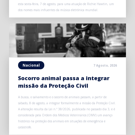
esta sexta-feira, 7 de agosto, para uma atuação de Richie Hawtin, um
dos nomes mais influentes da música eletrónica mundial.
Nacional
7 Agosto, 2026
Socorro animal passa a integrar
missão da Proteção Civil
A busca, o salvamento e o socorro de animais passam, a partir de
sábado, 8 de agosto, a integrar formalmente a missão da Proteção Civil.
A alteração resulta da Lei n.º 38/2026, publicada no passado dia 3, e é
considerada pela Ordem dos Médicos Veterinários (OMV) um avanço
histórico na proteção dos animais em situações de emergência e
catástrofe.