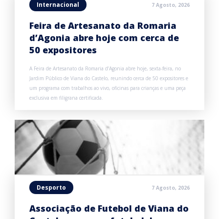
Internacional
7 Agosto, 2026
Feira de Artesanato da Romaria
d’Agonia abre hoje com cerca de
50 expositores
A Feira de Artesanato da Romaria d’Agonia abre hoje, sexta-feira, no
Jardim Público de Viana do Castelo, reunindo cerca de 50 expositores e
um programa com trabalhos ao vivo, oficinas para crianças e uma peça
exclusiva em filigrana certificada.
Desporto
7 Agosto, 2026
Associação de Futebol de Viana do