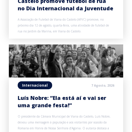
Castelo promove futebol de rua
no Dia Internacional da Juventude
A Associação de Futebol de Viana do Castelo (AFVC) promove, no
próximo dia 12 de agosto, quarta-feira, uma atividade de futebol de
rua no Jardim da Marina, em Viana do Castelo.
Internacional
7 Agosto, 2026
Luís Nobre: “Ela está aí e vai ser
uma grande festa!”
O presidente da Câmara Municipal de Viana do Castelo, Luís Nobre,
deixou uma mensagem à população e aos visitantes por ocasião da
Romaria em Honra de Nossa Senhora d’Agonia. O autarca destaca a