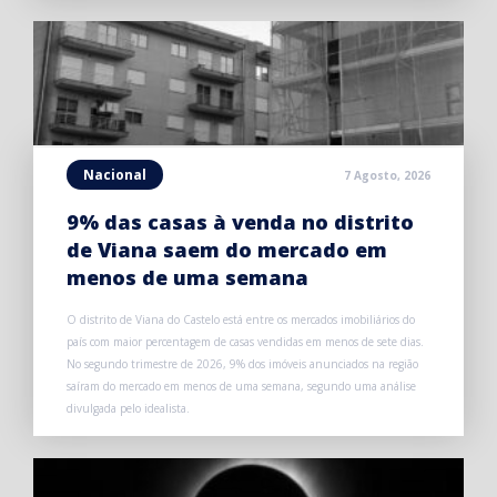
Nacional
7 Agosto, 2026
9% das casas à venda no distrito
de Viana saem do mercado em
menos de uma semana
O distrito de Viana do Castelo está entre os mercados imobiliários do
país com maior percentagem de casas vendidas em menos de sete dias.
No segundo trimestre de 2026, 9% dos imóveis anunciados na região
saíram do mercado em menos de uma semana, segundo uma análise
divulgada pelo idealista.