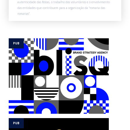
autenticidade das festas, o trabalho dos voluntários e o envolvimento
das entidades que contribuem para a organização da “romaria das
romarias”.