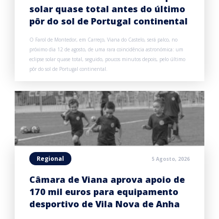
solar quase total antes do último
pôr do sol de Portugal continental
O Farol de Montedor, em Carreço, Viana do Castelo, será palco, no
próximo dia 12 de agosto, de uma rara coincidência astronómica: um
eclipse solar quase total, seguido, poucos minutos depois, pelo último
pôr do sol de Portugal continental.
Regional
5 Agosto, 2026
Câmara de Viana aprova apoio de
170 mil euros para equipamento
desportivo de Vila Nova de Anha