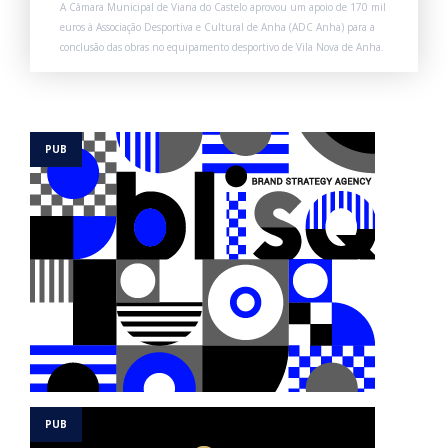
A Câmara Municipal de Viana do Castelo aprovou um apoio de 170 mil
euros à Associação Desportiva e Cultural de Anha (ADC Anha) para a
conclusão das obras no equipamento desportivo de Vila Nova de Anha.