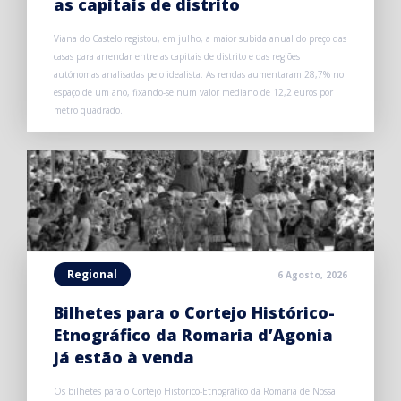
as capitais de distrito
Viana do Castelo registou, em julho, a maior subida anual do preço das
casas para arrendar entre as capitais de distrito e das regiões
autónomas analisadas pelo idealista. As rendas aumentaram 28,7% no
espaço de um ano, fixando-se num valor mediano de 12,2 euros por
metro quadrado.
Regional
6 Agosto, 2026
Bilhetes para o Cortejo Histórico-
Etnográfico da Romaria d’Agonia
já estão à venda
Os bilhetes para o Cortejo Histórico-Etnográfico da Romaria de Nossa