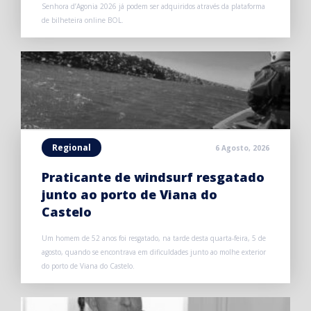
Senhora d’Agonia 2026 já podem ser adquiridos através da plataforma
de bilheteira online BOL.
Regional
6 Agosto, 2026
Praticante de windsurf resgatado
junto ao porto de Viana do
Castelo
Um homem de 52 anos foi resgatado, na tarde desta quarta-feira, 5 de
agosto, quando se encontrava em dificuldades junto ao molhe exterior
do porto de Viana do Castelo.