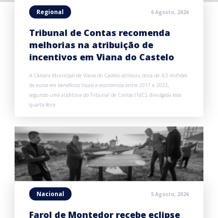
Regional
6 Agosto, 2026
Tribunal de Contas recomenda
melhorias na atribuição de
incentivos em Viana do Castelo
A Câmara Municipal de Viana do Castelo atribuiu cerca de 4,5 milhões
de euros em benefícios fiscais e económicos entre 2017 e 2022,
segundo uma auditoria do Tribunal de Contas (TdC), divulgada esta
quarta-feira.
Nacional
5 Agosto, 2026
Farol de Montedor recebe eclipse