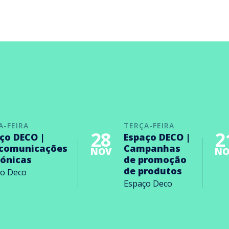
A-FEIRA
TERÇA-FEIRA
28
2
ço DECO |
Espaço DECO |
ecomunicações
Campanhas
NOV
NO
rónicas
de promoção
de produtos
ço Deco
Espaço Deco