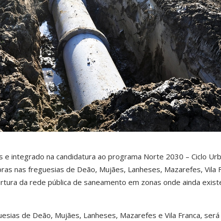
es e integrado na candidatura ao programa Norte 2030 – Ciclo Ur
ras nas freguesias de Deão, Mujães, Lanheses, Mazarefes, Vila 
ertura da rede pública de saneamento em zonas onde ainda exis
esias de Deão, Mujães, Lanheses, Mazarefes e Vila Franca, será 