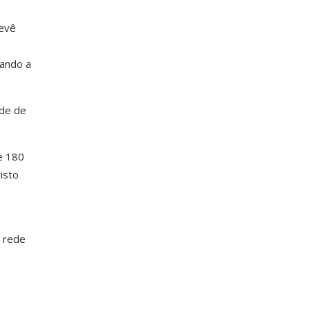
revê
tando a
ede de
e 180
isto
a rede