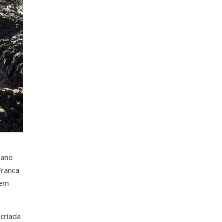
bano
Franca
tem
criada