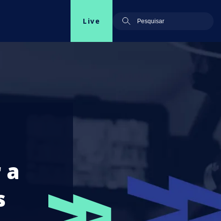
Live
 a
s