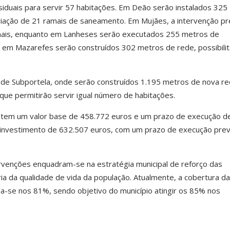
siduais para servir 57 habitações. Em Deão serão instalados 325
riação de 21 ramais de saneamento. Em Mujães, a intervenção p
ais, enquanto em Lanheses serão executados 255 metros de
Já em Mazarefes serão construídos 302 metros de rede, possibili
 de Subportela, onde serão construídos 1.195 metros de nova r
ue permitirão servir igual número de habitações.
1 tem um valor base de 458.772 euros e um prazo de execução d
m investimento de 632.507 euros, com um prazo de execução prev
ervenções enquadram-se na estratégia municipal de reforço das
ria da qualidade de vida da população. Atualmente, a cobertura d
a-se nos 81%, sendo objetivo do município atingir os 85% nos