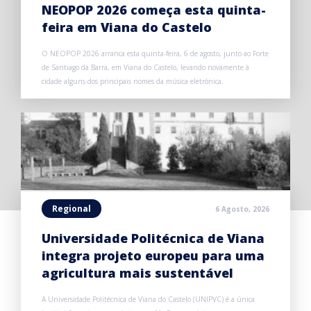
NEOPOP 2026 começa esta quinta-
feira em Viana do Castelo
O NEOPOP 2026 arranca esta quinta-feira, 6 de agosto, junto ao Forte
de Santiago da Barra, em Viana do Castelo, levando novamente à
cidade alguns dos principais nomes da música eletrónica.
Regional
6 Agosto, 2026
Universidade Politécnica de Viana
integra projeto europeu para uma
agricultura mais sustentável
A Universidade Politécnica de Viana do Castelo (UNIPVC) é a única