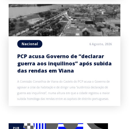
Nacional
6 Agosto, 2026
PCP acusa Governo de “declarar
guerra aos inquilinos” após subida
das rendas em Viana
A Comissão Concelhia de Viana do Castelo do PCP acusa o Governo de
agravar a crise da habitação e de dirigir uma “autêntica declaração de
guerra aos inquilinos”, numa altura em que a cidade registou a maior
subida homóloga das rendas entre as capitais de distrito portuguesas.