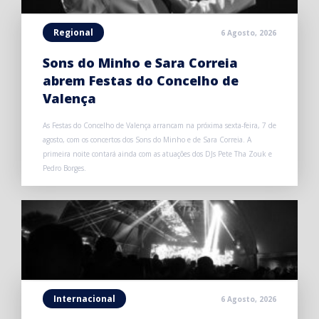
Regional
6 Agosto, 2026
Sons do Minho e Sara Correia
abrem Festas do Concelho de
Valença
As Festas do Concelho de Valença arrancam na próxima sexta-feira, 7 de
agosto, com os concertos dos Sons do Minho e de Sara Correia. A
primeira noite contará ainda com as atuações dos DJs Pete Tha Zouk e
Pedro Borges.
Internacional
6 Agosto, 2026