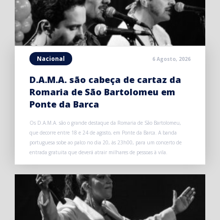
Nacional
6 Agosto, 2026
D.A.M.A. são cabeça de cartaz da
Romaria de São Bartolomeu em
Ponte da Barca
Os D.A.M.A. são o grande destaque da Romaria de São Bartolomeu,
que decorre entre 18 e 24 de agosto, em Ponte da Barca. A banda
portuguesa sobe ao palco no dia 20, às 23h00, para um concerto de
entrada gratuita que deverá atrair milhares de pessoas à vila.