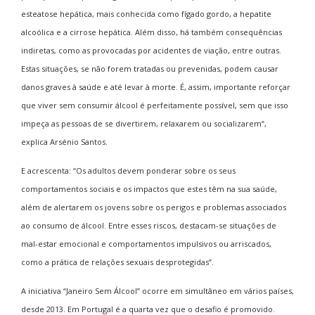
esteatose hepática, mais conhecida como fígado gordo, a hepatite
alcoólica e a cirrose hepática. Além disso, há também consequências
indiretas, como as provocadas por acidentes de viação, entre outras.
Estas situações, se não forem tratadas ou prevenidas, podem causar
danos graves à saúde e até levar à morte. É, assim, importante reforçar
que viver sem consumir álcool é perfeitamente possível, sem que isso
impeça as pessoas de se divertirem, relaxarem ou socializarem”,
explica Arsénio Santos.
E acrescenta: “Os adultos devem ponderar sobre os seus
comportamentos sociais e os impactos que estes têm na sua saúde,
além de alertarem os jovens sobre os perigos e problemas associados
ao consumo de álcool. Entre esses riscos, destacam-se situações de
mal-estar emocional e comportamentos impulsivos ou arriscados,
como a prática de relações sexuais desprotegidas”.
A iniciativa “Janeiro Sem Álcool” ocorre em simultâneo em vários países,
desde 2013. Em Portugal é a quarta vez que o desafio é promovido.