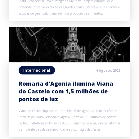
instituição portuguesa a integrar o My Farm, projeto europeu que
pretende tornar as explorações agrícolas mais sustentáveis, resilientes e
capazes de gerar valor para além da produção de alimentos.
Internacional
6 Agosto, 2026
Romaria d’Agonia ilumina Viana
do Castelo com 1,5 milhões de
pontos de luz
Viana do Castelo liga esta quinta-feira, 6 de agosto, as iluminações da
Romaria de Nossa Senhora d’Agonia. Cerca de 1,5 milhões de pontos
de luz, instalados ao longo de 9,8 quilómetros de ruas, vão transformar
o ambiente da cidade e anunciar a aproximação das festas.