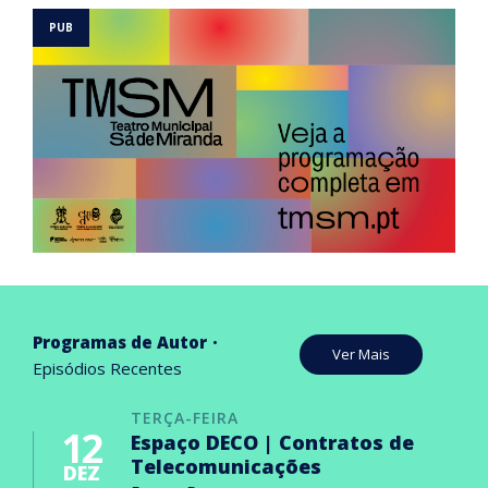
Programas de Autor
Ver Mais
Episódios Recentes
TERÇA-FEIRA
12
Espaço DECO | Contratos de
Telecomunicações
DEZ