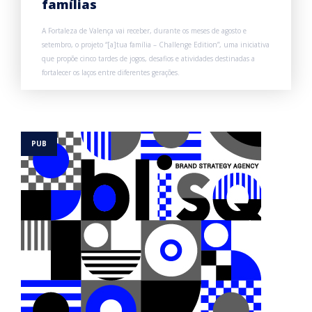
famílias
A Fortaleza de Valença vai receber, durante os meses de agosto e
setembro, o projeto “[a]tua família – Challenge Edition”, uma iniciativa
que propõe cinco tardes de jogos, desafios e atividades destinadas a
fortalecer os laços entre diferentes gerações.