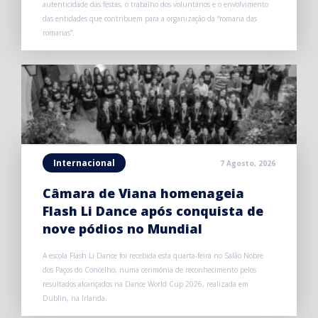
autenticidade das festas, o trabalho dos voluntários e o envolvimento
das entidades que contribuem para a organização da “romaria das
romarias”.
Internacional
7 Agosto, 2026
Câmara de Viana homenageia
Flash Li Dance após conquista de
nove pódios no Mundial
A escola Flash Li Dance foi recebida esta quarta-feira no Salão Nobre
dos Paços do Concelho, numa cerimónia de reconhecimento pelos
resultados alcançados na Dance World Cup 2026, realizada em
Dublin, na Irlanda.