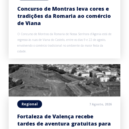
Concurso de Montras leva cores e
tradições da Romaria ao comércio
de Viana
O Concurso de Montras da Romaria de Nossa Senhora d’Agonia está de
regresso às ruas de Viana do Castelo, entre os dias 9 e 22 de agosto,
envolvendo o comércio tradicional no ambiente da maior festa da
cidade.
Regional
7 Agosto, 2026
Fortaleza de Valença recebe
tardes de aventura gratuitas para