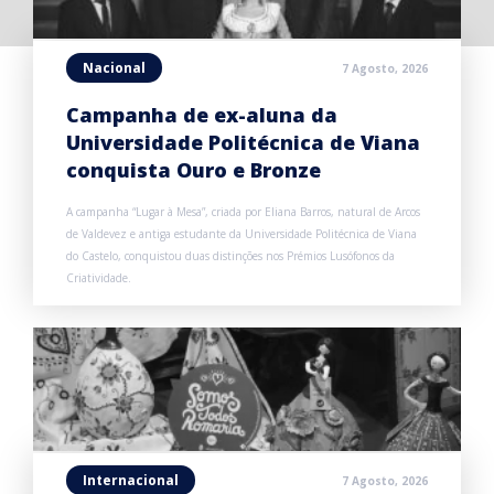
Nacional
7 Agosto, 2026
Campanha de ex-aluna da
Universidade Politécnica de Viana
conquista Ouro e Bronze
A campanha “Lugar à Mesa”, criada por Eliana Barros, natural de Arcos
de Valdevez e antiga estudante da Universidade Politécnica de Viana
do Castelo, conquistou duas distinções nos Prémios Lusófonos da
Criatividade.
Internacional
7 Agosto, 2026