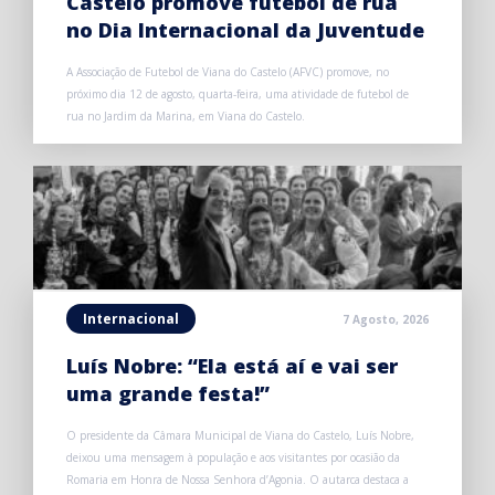
Castelo promove futebol de rua
no Dia Internacional da Juventude
A Associação de Futebol de Viana do Castelo (AFVC) promove, no
próximo dia 12 de agosto, quarta-feira, uma atividade de futebol de
rua no Jardim da Marina, em Viana do Castelo.
Internacional
7 Agosto, 2026
Luís Nobre: “Ela está aí e vai ser
uma grande festa!”
O presidente da Câmara Municipal de Viana do Castelo, Luís Nobre,
deixou uma mensagem à população e aos visitantes por ocasião da
Romaria em Honra de Nossa Senhora d’Agonia. O autarca destaca a