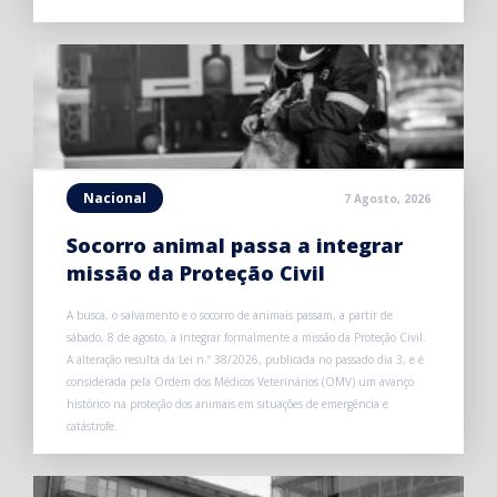
Nacional
7 Agosto, 2026
Socorro animal passa a integrar
missão da Proteção Civil
A busca, o salvamento e o socorro de animais passam, a partir de
sábado, 8 de agosto, a integrar formalmente a missão da Proteção Civil.
A alteração resulta da Lei n.º 38/2026, publicada no passado dia 3, e é
considerada pela Ordem dos Médicos Veterinários (OMV) um avanço
histórico na proteção dos animais em situações de emergência e
catástrofe.