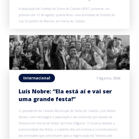
A Associação de Futebol de Viana do Castelo (AFVC) promove, no
próximo dia 12 de agosto, quarta-feira, uma atividade de futebol de
rua no Jardim da Marina, em Viana do Castelo.
Internacional
7 Agosto, 2026
Luís Nobre: “Ela está aí e vai ser
uma grande festa!”
O presidente da Câmara Municipal de Viana do Castelo, Luís Nobre,
deixou uma mensagem à população e aos visitantes por ocasião da
Romaria em Honra de Nossa Senhora d’Agonia. O autarca destaca a
autenticidade das festas, o trabalho dos voluntários e o envolvimento
das entidades que contribuem para a organização da “romaria das