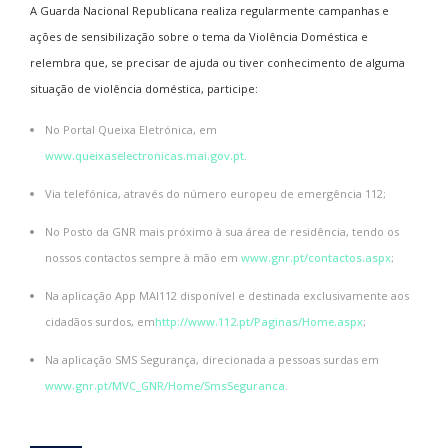
A Guarda Nacional Republicana realiza regularmente campanhas e
ações de sensibilização sobre o tema da Violência Doméstica e
relembra que, se precisar de ajuda ou tiver conhecimento de alguma
situação de violência doméstica, participe:
No Portal Queixa Eletrónica, em
www.queixaselectronicas.mai.gov.pt
.
Via telefónica, através do número europeu de emergência 112;
No Posto da GNR mais próximo à sua área de residência, tendo os
nossos contactos sempre à mão em
www.gnr.pt/contactos.aspx
;
Na aplicação App MAI112 disponível e destinada exclusivamente aos
cidadãos surdos, em
http://www.112.pt/Paginas/Home.aspx
;
Na aplicação SMS Segurança, direcionada a pessoas surdas em
www.gnr.pt/MVC_GNR/Home/SmsSeguranca
.