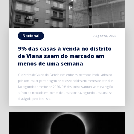
Nacional
7 Agosto, 2026
9% das casas à venda no distrito
de Viana saem do mercado em
menos de uma semana
O distrito de Viana do Castelo está entre os mercados imobiliários do
país com maior percentagem de casas vendidas em menos de sete dias.
No segundo trimestre de 2026, 9% dos imóveis anunciados na região
saíram do mercado em menos de uma semana, segundo uma análise
divulgada pelo idealista.