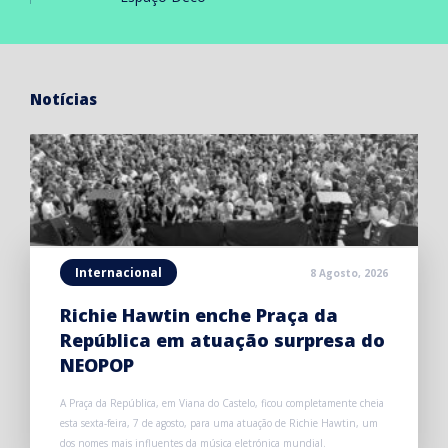
Notícias
Internacional
8 Agosto, 2026
Richie Hawtin enche Praça da
República em atuação surpresa do
NEOPOP
A Praça da República, em Viana do Castelo, ficou completamente cheia
esta sexta-feira, 7 de agosto, para uma atuação de Richie Hawtin, um
dos nomes mais influentes da música eletrónica mundial.