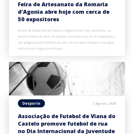
Feira de Artesanato da Romaria
d’Agonia abre hoje com cerca de
50 expositores
A Feira de Artesanato da Romaria d’Agonia abre hoje, sexta-feira, no
Jardim Público de Viana do Castelo, reunindo cerca de 50 expositores e
um programa com trabalhos ao vivo, oficinas para crianças e uma peça
exclusiva em filigrana certificada.
Desporto
7 Agosto, 2026
Associação de Futebol de Viana do
Castelo promove futebol de rua
no Dia Internacional da Juventude