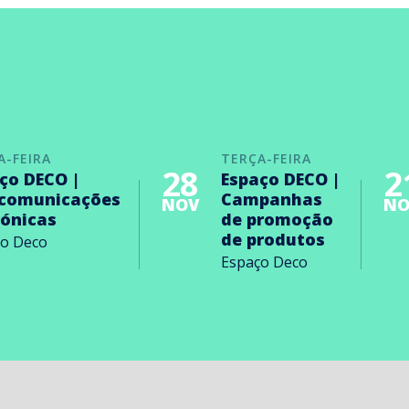
A-FEIRA
TERÇA-FEIRA
28
2
ço DECO |
Espaço DECO |
ecomunicações
Campanhas
NOV
NO
rónicas
de promoção
de produtos
ço Deco
Espaço Deco