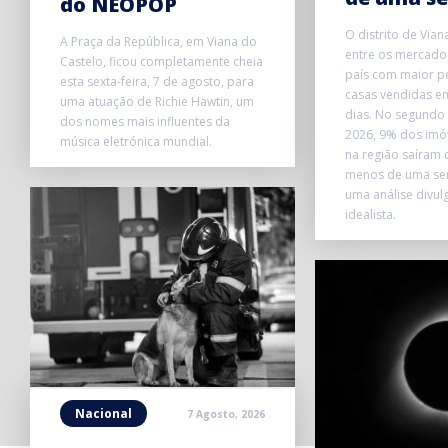
do NEOPOP
O distrito de Vian
A Praça da República, em Viana do
entre os mercados
Castelo, ficou completamente cheia
país com maior p
esta sexta-feira, 7 de agosto, para
casas vendidas e
uma atuação de Richie Hawtin, um
dias. No segundo 
dos nomes mais influentes da
2026, 9% dos imó
música eletrónica mundial.
na região saíram
menos de uma se
uma análise divul
idealista.
Nacional
7 Agosto, 2026