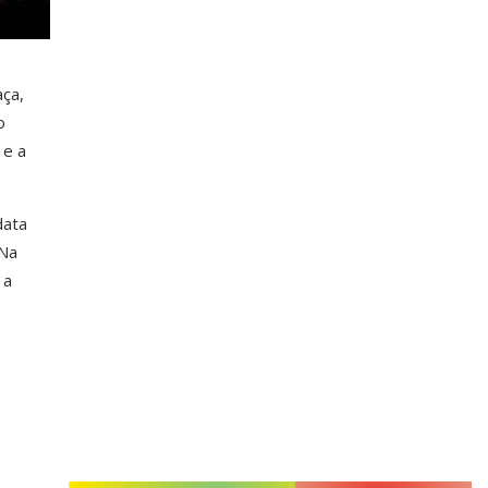
ça,
o
 e a
data
 Na
 a