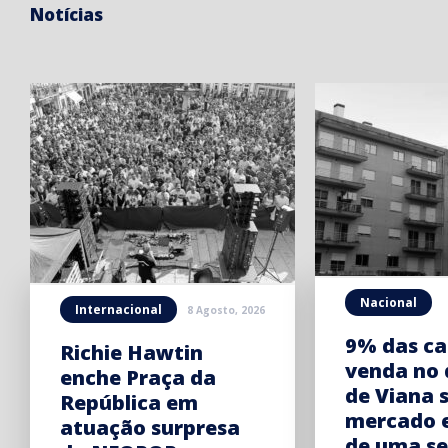
Notícias
Nacional
Internacional
8 Agosto, 2026
9% das ca
Richie Hawtin
venda no 
enche Praça da
de Viana 
República em
mercado 
atuação surpresa
de uma s