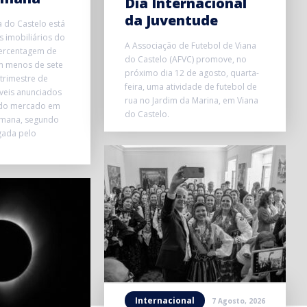
Dia Internacional
da Juventude
a do Castelo está
 imobiliários do
A Associação de Futebol de Viana
ercentagem de
do Castelo (AFVC) promove, no
m menos de sete
próximo dia 12 de agosto, quarta-
trimestre de
feira, uma atividade de futebol de
veis anunciados
rua no Jardim da Marina, em Viana
 do mercado em
do Castelo.
mana, segundo
gada pelo
Internacional
7 Agosto, 2026