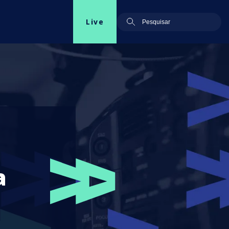
Live
a