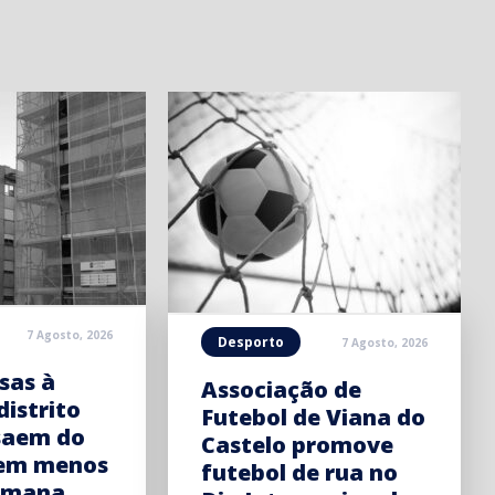
7 Agosto, 2026
Desporto
7 Agosto, 2026
sas à
Associação de
distrito
Futebol de Viana do
saem do
Castelo promove
em menos
futebol de rua no
emana