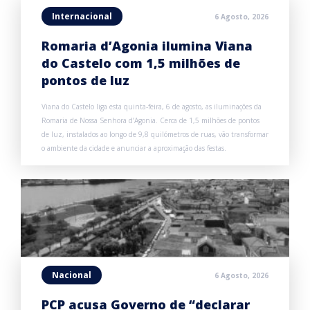
Internacional
6 Agosto, 2026
Romaria d’Agonia ilumina Viana
do Castelo com 1,5 milhões de
pontos de luz
Viana do Castelo liga esta quinta-feira, 6 de agosto, as iluminações da
Romaria de Nossa Senhora d’Agonia. Cerca de 1,5 milhões de pontos
de luz, instalados ao longo de 9,8 quilómetros de ruas, vão transformar
o ambiente da cidade e anunciar a aproximação das festas.
Nacional
6 Agosto, 2026
PCP acusa Governo de “declarar