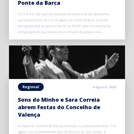
Ponte da Barca
Os D.A.M.A. são o grande destaque da Romaria de São Bartolomeu,
que decorre entre 18 e 24 de agosto, em Ponte da Barca. A banda
portuguesa sobe ao palco no dia 20, às 23h00, para um concerto de
entrada gratuita que deverá atrair milhares de pessoas à vila.
Regional
6 Agosto, 2026
Sons do Minho e Sara Correia
abrem Festas do Concelho de
Valença
As Festas do Concelho de Valença arrancam na próxima sexta-feira, 7 de
agosto, com os concertos dos Sons do Minho e de Sara Correia. A