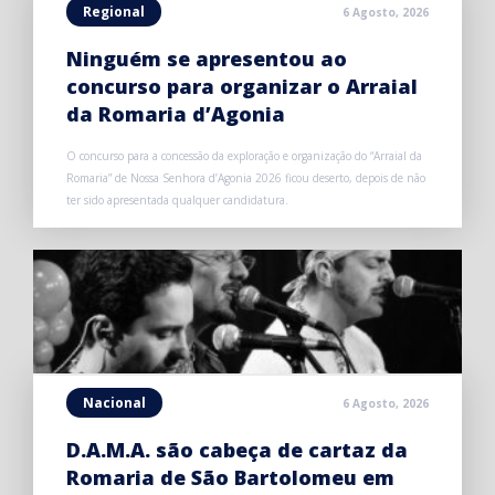
Regional
6 Agosto, 2026
Ninguém se apresentou ao
concurso para organizar o Arraial
da Romaria d’Agonia
O concurso para a concessão da exploração e organização do “Arraial da
Romaria” de Nossa Senhora d’Agonia 2026 ficou deserto, depois de não
ter sido apresentada qualquer candidatura.
Nacional
6 Agosto, 2026
D.A.M.A. são cabeça de cartaz da
Romaria de São Bartolomeu em