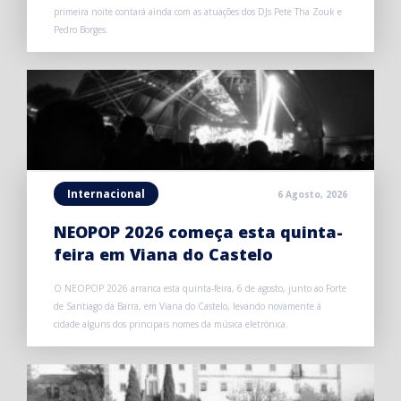
primeira noite contará ainda com as atuações dos DJs Pete Tha Zouk e
Pedro Borges.
Internacional
6 Agosto, 2026
NEOPOP 2026 começa esta quinta-
feira em Viana do Castelo
O NEOPOP 2026 arranca esta quinta-feira, 6 de agosto, junto ao Forte
de Santiago da Barra, em Viana do Castelo, levando novamente à
cidade alguns dos principais nomes da música eletrónica.