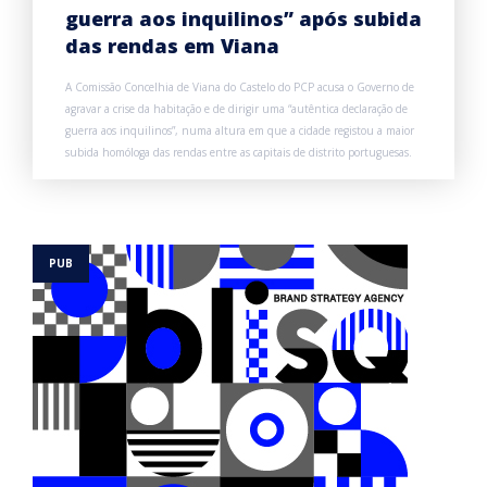
guerra aos inquilinos” após subida
das rendas em Viana
A Comissão Concelhia de Viana do Castelo do PCP acusa o Governo de
agravar a crise da habitação e de dirigir uma “autêntica declaração de
guerra aos inquilinos”, numa altura em que a cidade registou a maior
subida homóloga das rendas entre as capitais de distrito portuguesas.