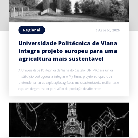
Regional
6 Agosto, 2026
Universidade Politécnica de Viana
integra projeto europeu para uma
agricultura mais sustentável
A Universidade Politécnica de Viana do Castelo (UNIPVC) é a única
instituição portuguesa a integrar o My Farm, projeto europeu que
pretende tornar as explorações agrícolas mais sustentáveis, resilientes e
capazes de gerar valor para além da produção de alimentos.