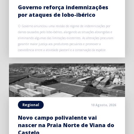
Governo reforça indemnizações
por ataques de lobo-ibérico
O Governo anunciou uma revisão do regime de indemnizações por
danos causados pelo lobo-ibérico, alargando as situações abrangidas e
eliminando algumas das limitações existentes. As alterações procuram
garantir maior justiça aos produtores pecuários e promover a
coexistência entre a atividade pastoril e a conservação da espécie.
Regional
10 Agosto, 2026
Novo campo polivalente vai
nascer na Praia Norte de Viana do
Castelo