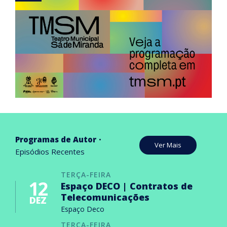
Programas de Autor
Ver Mais
Episódios Recentes
TERÇA-FEIRA
12
Espaço DECO | Contratos de
Telecomunicações
DEZ
Espaço Deco
TERÇA-FEIRA