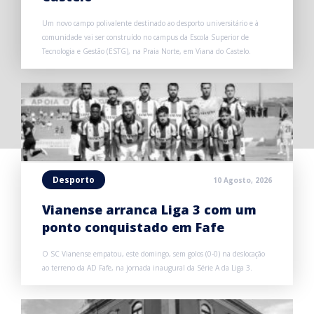
Um novo campo polivalente destinado ao desporto universitário e à
comunidade vai ser construído no campus da Escola Superior de
Tecnologia e Gestão (ESTG), na Praia Norte, em Viana do Castelo.
Desporto
10 Agosto, 2026
Vianense arranca Liga 3 com um
ponto conquistado em Fafe
O SC Vianense empatou, este domingo, sem golos (0-0) na deslocação
ao terreno da AD Fafe, na jornada inaugural da Série A da Liga 3.