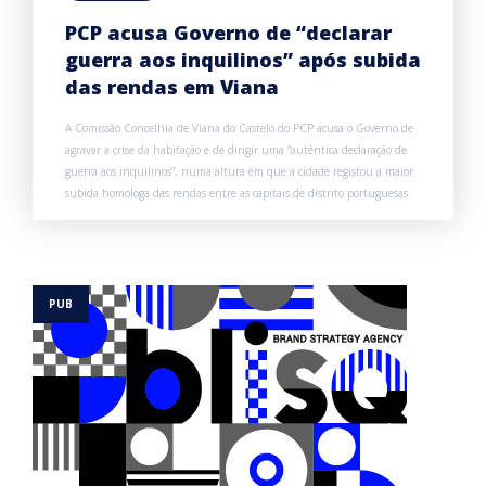
PCP acusa Governo de “declarar
guerra aos inquilinos” após subida
das rendas em Viana
A Comissão Concelhia de Viana do Castelo do PCP acusa o Governo de
agravar a crise da habitação e de dirigir uma “autêntica declaração de
guerra aos inquilinos”, numa altura em que a cidade registou a maior
subida homóloga das rendas entre as capitais de distrito portuguesas.