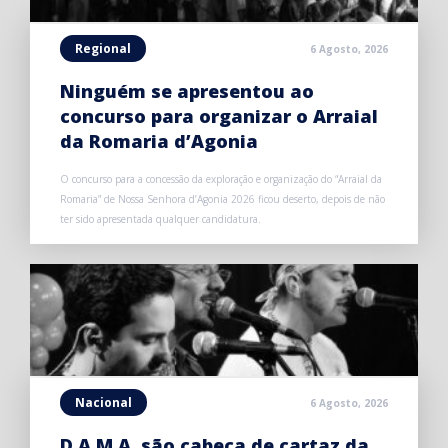
Regional
6 Agosto, 2026
Ninguém se apresentou ao
concurso para organizar o Arraial
da Romaria d’Agonia
O concurso para a concessão da exploração e organização do “Arraial da
Romaria” de Nossa Senhora d’Agonia 2026 ficou deserto, depois de não
ter sido apresentada qualquer candidatura.
Nacional
6 Agosto, 2026
D.A.M.A. são cabeça de cartaz da