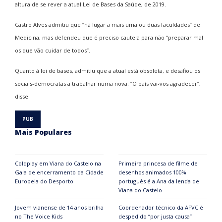
altura de se rever a atual Lei de Bases da Saúde, de 2019.
Castro Alves admitiu que “há lugar a mais uma ou duas faculdades” de
Medicina, mas defendeu que é preciso cautela para não “preparar mal
os que vão cuidar de todos”.
Quanto à lei de bases, admitiu que a atual está obsoleta, e desafiou os
sociais-democratas a trabalhar numa nova: “O país vai-vos agradecer”,
disse.
Mais Populares
Coldplay em Viana do Castelo na
Primeira princesa de filme de
Gala de encerramento da Cidade
desenhos animados 100%
Europeia do Desporto
português é a Ana da lenda de
Viana do Castelo
Jovem vianense de 14 anos brilha
Coordenador técnico da AFVC é
no The Voice Kids
despedido “por justa causa”