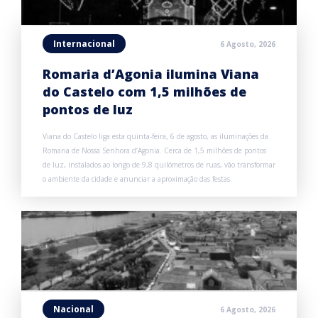
Internacional
6 Agosto, 2026
Romaria d’Agonia ilumina Viana
do Castelo com 1,5 milhões de
pontos de luz
Viana do Castelo liga esta quinta-feira, 6 de agosto, as iluminações da
Romaria de Nossa Senhora d’Agonia. Cerca de 1,5 milhões de pontos
de luz, instalados ao longo de 9,8 quilómetros de ruas, vão transformar
o ambiente da cidade e anunciar a aproximação das festas.
Nacional
6 Agosto, 2026