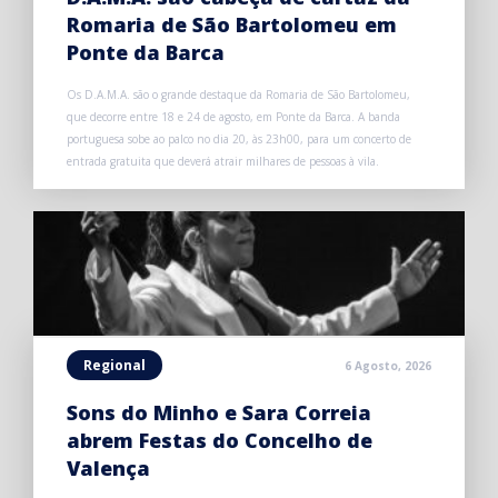
Romaria de São Bartolomeu em
Ponte da Barca
Os D.A.M.A. são o grande destaque da Romaria de São Bartolomeu,
que decorre entre 18 e 24 de agosto, em Ponte da Barca. A banda
portuguesa sobe ao palco no dia 20, às 23h00, para um concerto de
entrada gratuita que deverá atrair milhares de pessoas à vila.
Regional
6 Agosto, 2026
Sons do Minho e Sara Correia
abrem Festas do Concelho de
Valença