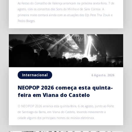
As Festas do Concelho de Valença arrancam na próxima sexta-feira, 7 de
agosto, com os concertos dos Sons do Minho e de Sara Correia. A
primeira noite contará ainda com as atuações dos DJs Pete Tha Zouk e
Pedro Borges.
Internacional
6 Agosto, 2026
NEOPOP 2026 começa esta quinta-
feira em Viana do Castelo
O NEOPOP 2026 arranca esta quinta-feira, 6 de agosto, junto ao Forte
de Santiago da Barra, em Viana do Castelo, levando novamente à
cidade alguns dos principais nomes da música eletrónica.