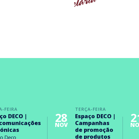
A-FEIRA
TERÇA-FEIRA
28
2
ço DECO |
Espaço DECO |
ecomunicações
Campanhas
NOV
NO
rónicas
de promoção
de produtos
ço Deco