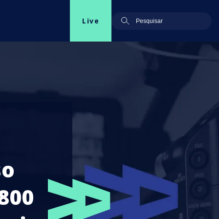
Live
so
.800