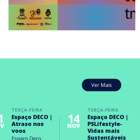
Ver Mais
TERÇA-FEIRA
TERÇA-FEIRA
1
14
Espaço DECO |
Espaço DECO |
Atraso nos
PSLifestyle-
V
NOV
voos
Vidas mais
Sustentáveis
Espaço Deco