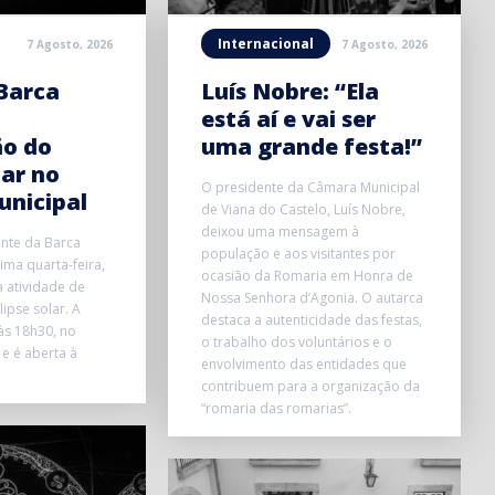
Internacional
7 Agosto, 2026
7 Agosto, 2026
Barca
Luís Nobre: “Ela
está aí e vai ser
ão do
uma grande festa!”
lar no
O presidente da Câmara Municipal
unicipal
de Viana do Castelo, Luís Nobre,
deixou uma mensagem à
onte da Barca
população e aos visitantes por
ma quarta-feira,
ocasião da Romaria em Honra de
 atividade de
Nossa Senhora d’Agonia. O autarca
ipse solar. A
destaca a autenticidade das festas,
 às 18h30, no
o trabalho dos voluntários e o
 e é aberta à
envolvimento das entidades que
contribuem para a organização da
“romaria das romarias”.