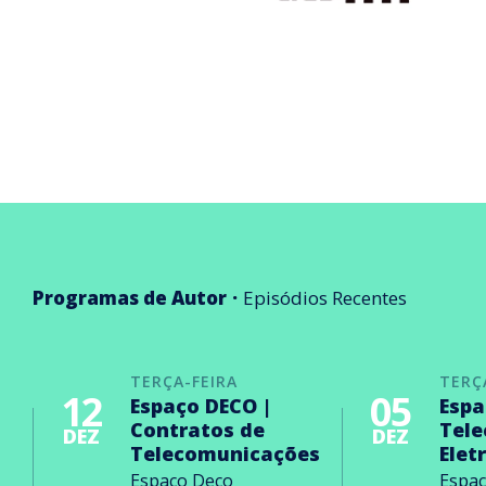
Programas de Autor
Episódios Recentes
TERÇA-FEIRA
TERÇ
12
05
Espaço DECO |
Espa
Contratos de
Tel
DEZ
DEZ
Telecomunicações
Elet
Espaço Deco
Espa