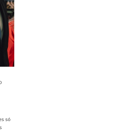
O
es só
s