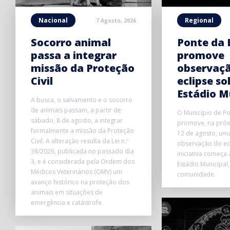
Nacional
Regional
7 Agosto, 2026
Socorro animal
Ponte da 
passa a integrar
promove
missão da Proteção
observaç
Civil
eclipse so
Estádio M
A busca, o salvamento e o socorro
de animais passam, a partir de
O Município de P
sábado, 8 de agosto, a integrar
promove, na próxi
formalmente a missão da Proteção
12 de agosto, uma
Civil. A alteração resulta da Lei n.º
observação do ecl
38/2026, publicada no passado dia
iniciativa começa
3, e é considerada pela Ordem dos
Estádio Municipal,
Médicos Veterinários (OMV) um
comunidade.
avanço histórico na proteção dos
animais em situações de
emergência e catástrofe.