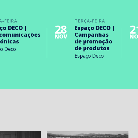
A-FEIRA
TERÇA-FEIRA
28
2
ço DECO |
Espaço DECO |
ecomunicações
Campanhas
NOV
NO
rónicas
de promoção
de produtos
ço Deco
Espaço Deco