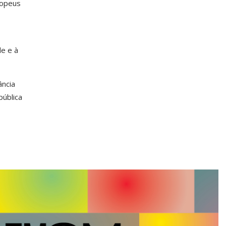
ropeus
de e à
ância
pública