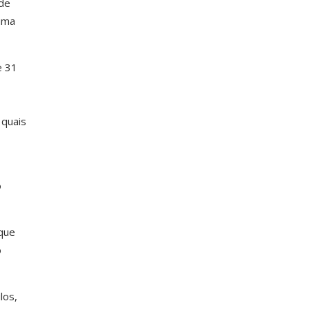
ade
uma
e 31
 quais
o
que
o
los,