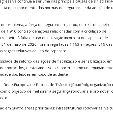
gressiva continua a ser uma das principais causas de sinistralid
tância do cumprimento das normas de segurança e da adoção de 
o problema, a força de segurança registou, entre 1 de janeiro 
de 1.910 contraordenações relacionadas com a circulação de
respeito à falta de uso ou utilização incorreta do capacete de
 e 31 de maio de 2026, foram registadas 1.163 infrações, 216 das
s regras relativas ao uso do capacete.
idade de reforço das ações de fiscalização e sensibilização, em
res de motociclos, destacando-se o capacete como um equipament
vidade das lesões em caso de acidente.
a Rede Europeia de Polícias de Trânsito (RoadPol), organização 
s com o objetivo de melhorar a segurança rodoviária e promover 
sito.
o em quatro áreas prioritárias: infraestruturas rodoviárias, veícu