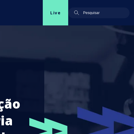
Live
ação
ia