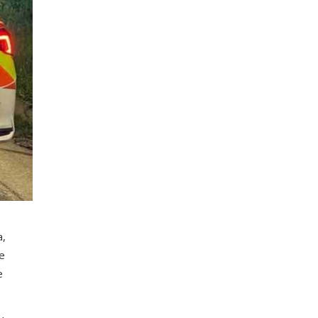
,
e
e