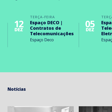
TERÇA-FEIRA
TERÇ
12
05
Espaço DECO |
Espa
Contratos de
Tel
DEZ
DEZ
Telecomunicações
Elet
Espaço Deco
Espa
Notícias