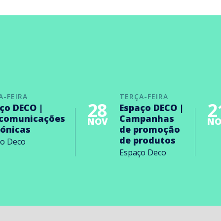
A-FEIRA
TERÇA-FEIRA
28
2
ço DECO |
Espaço DECO |
ecomunicações
Campanhas
NOV
NO
rónicas
de promoção
de produtos
ço Deco
Espaço Deco