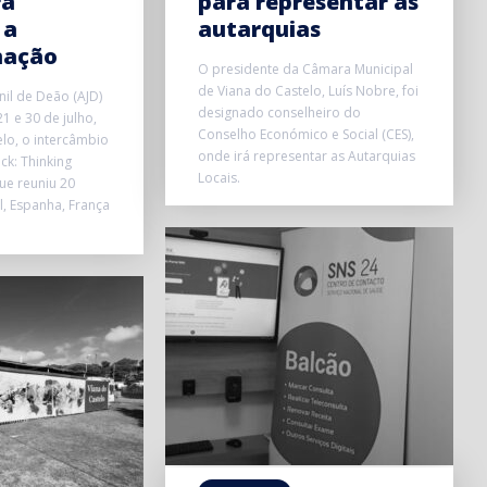
ra
para representar as
 a
autarquias
mação
O presidente da Câmara Municipal
de Viana do Castelo, Luís Nobre, foi
nil de Deão (AJD)
designado conselheiro do
1 e 30 de julho,
Conselho Económico e Social (CES),
lo, o intercâmbio
onde irá representar as Autarquias
ick: Thinking
Locais.
que reuniu 20
l, Espanha, França