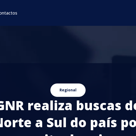
ontactos
Regional
GNR realiza buscas d
orte a Sul do país p