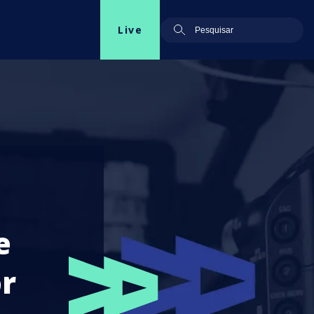
Live
e
or