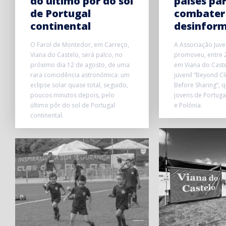
do último pôr do sol
países pa
de Portugal
combater
continental
desinfor
O Farol de Montedor, em Carreço,
A Associação Juve
Viana do Castelo, será palco, no
promoveu, entre 2
próximo dia 12 de agosto, de uma
em Viana do Caste
rara coincidência astronómica: um
juvenil “Beyond Cl
eclipse solar quase total, seguido,
Before Sharing”, 
poucos minutos depois, pelo
jovens de Portuga
último pôr do sol de Portugal
e Polónia.
continental.