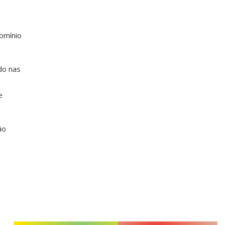
domínio
do nas
e
ão