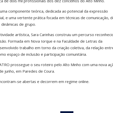
a de dois mil profissionais dos dez concelhos do Alto Minho.
uma componente teórica, dedicada ao potencial da expressão
ial, e uma vertente prática focada em técnicas de comunicação, 
e dinâmicas de grupo.
vidade artística, Sara Carinhas construiu um percurso reconheci
visão. Formada em Nova Iorque e na Faculdade de Letras da
envolvido trabalho em torno da criação coletiva, da relação entr
omo espaço de inclusão e participação comunitária.
ATRO prossegue o seu roteiro pelo Alto Minho com uma nova aç
de junho, em
Paredes de Coura
.
encontram-se abertas e decorrem em regime online.