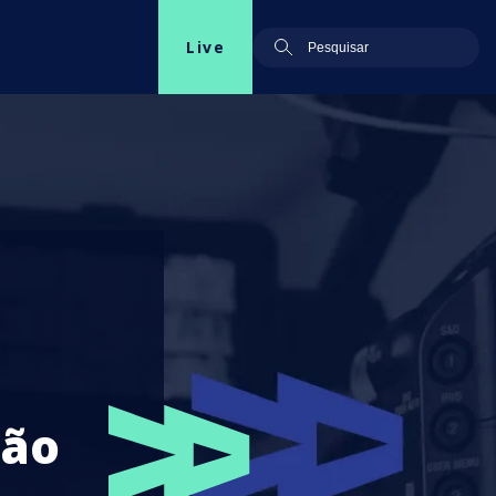
Live
ção