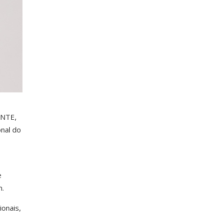
ENTE,
nal do
e
m.
ionais,