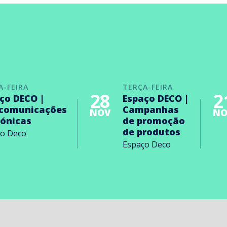
A-FEIRA
TERÇA-FEIRA
28
2
ço DECO |
Espaço DECO |
ecomunicações
Campanhas
NOV
NO
rónicas
de promoção
de produtos
ço Deco
Espaço Deco