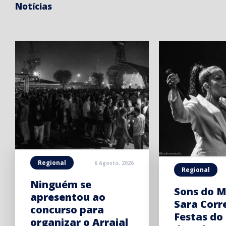
Notícias
Regional
6 Agosto, 2026
Regional
Ninguém se
Sons do M
apresentou ao
Sara Corr
concurso para
Festas do
organizar o Arraial