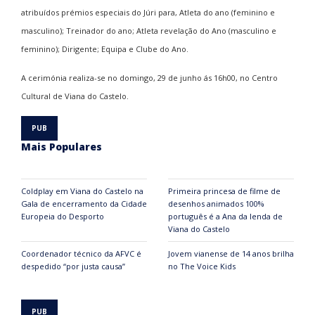
atribuídos prémios especiais do Júri para, Atleta do ano (feminino e
masculino); Treinador do ano; Atleta revelação do Ano (masculino e
feminino); Dirigente; Equipa e Clube do Ano.
A cerimónia realiza-se no domingo, 29 de junho ás 16h00, no Centro
Cultural de Viana do Castelo.
Mais Populares
Coldplay em Viana do Castelo na
Primeira princesa de filme de
Gala de encerramento da Cidade
desenhos animados 100%
Europeia do Desporto
português é a Ana da lenda de
Viana do Castelo
Coordenador técnico da AFVC é
Jovem vianense de 14 anos brilha
despedido “por justa causa”
no The Voice Kids