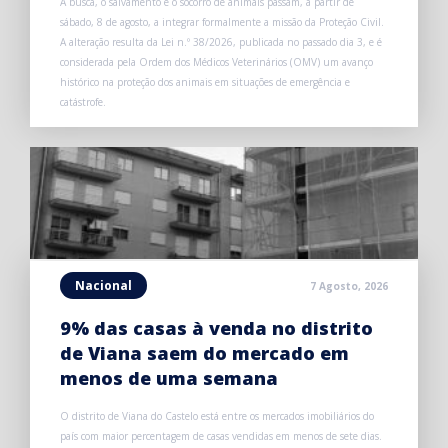
A busca, o salvamento e o socorro de animais passam, a partir de
sábado, 8 de agosto, a integrar formalmente a missão da Proteção Civil.
A alteração resulta da Lei n.º 38/2026, publicada no passado dia 3, e é
considerada pela Ordem dos Médicos Veterinários (OMV) um avanço
histórico na proteção dos animais em situações de emergência e
catástrofe.
Nacional
7 Agosto, 2026
9% das casas à venda no distrito
de Viana saem do mercado em
menos de uma semana
O distrito de Viana do Castelo está entre os mercados imobiliários do
país com maior percentagem de casas vendidas em menos de sete dias.