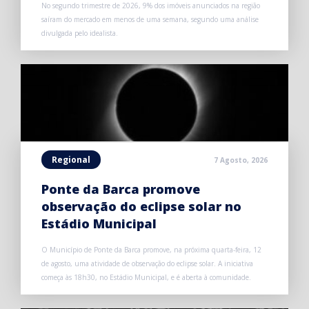
No segundo trimestre de 2026, 9% dos imóveis anunciados na região
saíram do mercado em menos de uma semana, segundo uma análise
divulgada pelo idealista.
Regional
7 Agosto, 2026
Ponte da Barca promove
observação do eclipse solar no
Estádio Municipal
O Município de Ponte da Barca promove, na próxima quarta-feira, 12
de agosto, uma atividade de observação do eclipse solar. A iniciativa
começa às 18h30, no Estádio Municipal, e é aberta à comunidade.