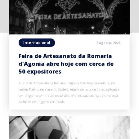
Internacional
7 Agosto, 2026
Feira de Artesanato da Romaria
d’Agonia abre hoje com cerca de
50 expositores
A Feira de Artesanato da Romaria d’Agonia abre hoje, sexta-feira, no
Jardim Público de Viana do Castelo, reunindo cerca de 50 expositores e
um programa com trabalhos ao vivo, oficinas para crianças e uma peça
exclusiva em filigrana certificada.