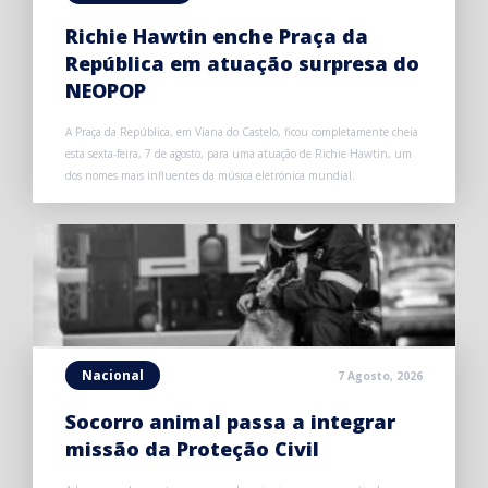
Richie Hawtin enche Praça da
República em atuação surpresa do
NEOPOP
A Praça da República, em Viana do Castelo, ficou completamente cheia
esta sexta-feira, 7 de agosto, para uma atuação de Richie Hawtin, um
dos nomes mais influentes da música eletrónica mundial.
Nacional
7 Agosto, 2026
Socorro animal passa a integrar
missão da Proteção Civil