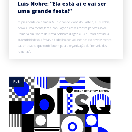
Luís Nobre: “Ela está aí e vai ser
uma grande festa!”
O presidente da Câmara Municipal de Viana do Castelo, Luís Nobre,
deixou uma mensagem à população e aos visitantes por ocasião da
Romaria em Honra de Nossa Senhora d’Agonia. O autarca destaca a
autenticidade das festas, o trabalho dos voluntários e o envolvimento
das entidades que contribuem para a organização da “romaria das
romarias”.