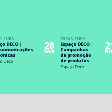
A-FEIRA
TERÇA-FEIRA
28
2
ço DECO |
Espaço DECO |
ecomunicações
Campanhas
NOV
NO
rónicas
de promoção
de produtos
ço Deco
Espaço Deco