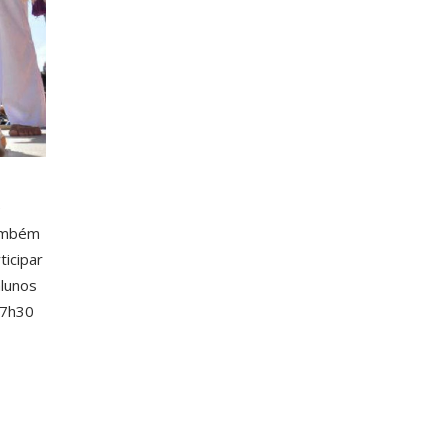
e
também
ticipar
alunos
17h30