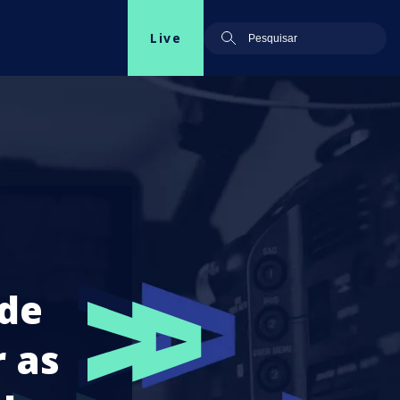
Live
 de
 as