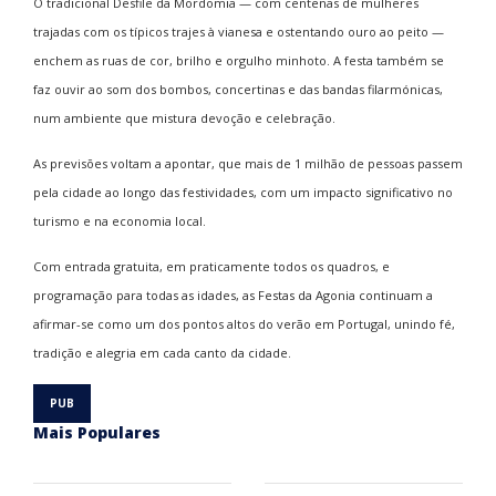
O tradicional Desfile da Mordomia — com centenas de mulheres
trajadas com os típicos trajes à vianesa e ostentando ouro ao peito —
enchem as ruas de cor, brilho e orgulho minhoto. A festa também se
faz ouvir ao som dos bombos, concertinas e das bandas filarmónicas,
num ambiente que mistura devoção e celebração.
As previsões voltam a apontar, que mais de 1 milhão de pessoas passem
pela cidade ao longo das festividades, com um impacto significativo no
turismo e na economia local.
Com entrada gratuita, em praticamente todos os quadros, e
programação para todas as idades, as Festas da Agonia continuam a
afirmar-se como um dos pontos altos do verão em Portugal, unindo fé,
tradição e alegria em cada canto da cidade.
Mais Populares