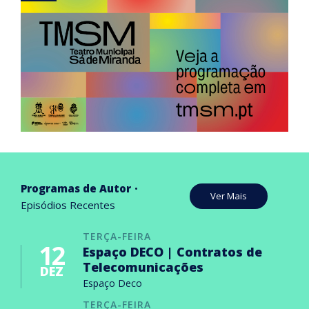
Programas de Autor
Ver Mais
Episódios Recentes
TERÇA-FEIRA
12
Espaço DECO | Contratos de
Telecomunicações
DEZ
Espaço Deco
TERÇA-FEIRA