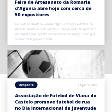
Feira de Artesanato da Romaria
d’Agonia abre hoje com cerca de
50 expositores
A Feira de Artesanato da Romaria d’Agonia abre hoje, sexta-feira, no
Jardim Público de Viana do Castelo, reunindo cerca de 50 expositores e
um programa com trabalhos ao vivo, oficinas para crianças e uma peça
exclusiva em filigrana certificada.
Desporto
7 Agosto, 2026
Associação de Futebol de Viana do
Castelo promove futebol de rua
no Dia Internacional da Juventude