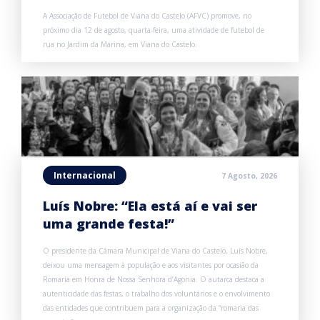
A Associação de Futebol de Viana do Castelo (AFVC) promove, no
próximo dia 12 de agosto, quarta-feira, uma atividade de futebol de
rua no Jardim da Marina, em Viana do Castelo.
Internacional
7 Agosto, 2026
Luís Nobre: “Ela está aí e vai ser
uma grande festa!”
O presidente da Câmara Municipal de Viana do Castelo, Luís Nobre,
deixou uma mensagem à população e aos visitantes por ocasião da
Romaria em Honra de Nossa Senhora d’Agonia. O autarca destaca a
autenticidade das festas, o trabalho dos voluntários e o envolvimento
das entidades que contribuem para a organização da “romaria das