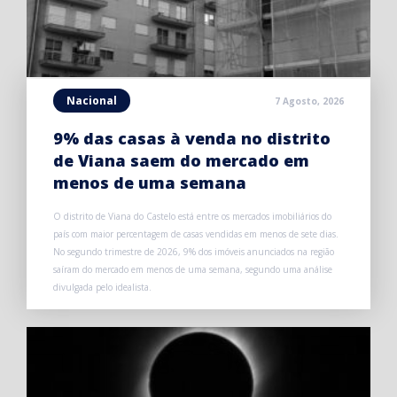
Nacional
7 Agosto, 2026
9% das casas à venda no distrito
de Viana saem do mercado em
menos de uma semana
O distrito de Viana do Castelo está entre os mercados imobiliários do
país com maior percentagem de casas vendidas em menos de sete dias.
No segundo trimestre de 2026, 9% dos imóveis anunciados na região
saíram do mercado em menos de uma semana, segundo uma análise
divulgada pelo idealista.