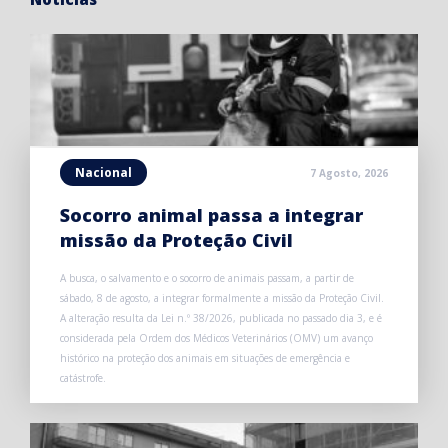
Nacional
7 Agosto, 2026
Socorro animal passa a integrar
missão da Proteção Civil
A busca, o salvamento e o socorro de animais passam, a partir de
sábado, 8 de agosto, a integrar formalmente a missão da Proteção Civil.
A alteração resulta da Lei n.º 38/2026, publicada no passado dia 3, e é
considerada pela Ordem dos Médicos Veterinários (OMV) um avanço
histórico na proteção dos animais em situações de emergência e
catástrofe.