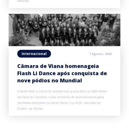
romarias”.
Internacional
7 Agosto, 2026
Câmara de Viana homenageia
Flash Li Dance após conquista de
nove pódios no Mundial
A escola Flash Li Dance foi recebida esta quarta-feira no Salão Nobre
dos Paços do Concelho, numa cerimónia de reconhecimento pelos
resultados alcançados na Dance World Cup 2026, realizada em
Dublin, na Irlanda.