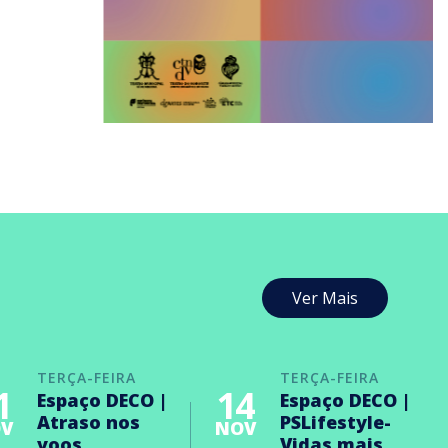
Ver Mais
TERÇA-FEIRA
TERÇA-FEIRA
1
14
Espaço DECO |
Espaço DECO |
Atraso nos
PSLifestyle-
V
NOV
voos
Vidas mais