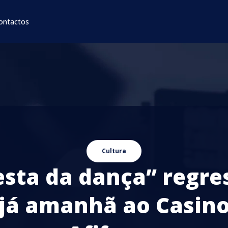
ontactos
Cultura
esta da dança” regre
já amanhã ao Casin