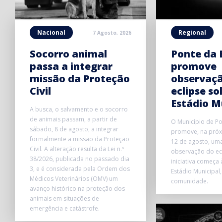
Nacional
Regional
7 Agosto, 2026
Socorro animal
Ponte da 
passa a integrar
promove
missão da Proteção
observaç
Civil
eclipse so
Estádio M
A busca, o salvamento e o socorro
de animais passam, a partir de
O Município de P
sábado, 8 de agosto, a integrar
promove, na próxi
formalmente a missão da Proteção
12 de agosto, uma
Civil. A alteração resulta da Lei n.º
observação do ecl
38/2026, publicada no passado dia
iniciativa começa
3, e é considerada pela Ordem dos
Estádio Municipal,
Médicos Veterinários (OMV) um
comunidade.
avanço histórico na proteção dos
animais em situações de
emergência e catástrofe.