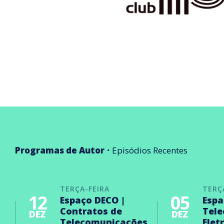
Programas de Autor
Episódios Recentes
TERÇA-FEIRA
TERÇ
12
05
Espaço DECO |
Espa
Contratos de
Tel
DEZ
DEZ
Telecomunicações
Elet