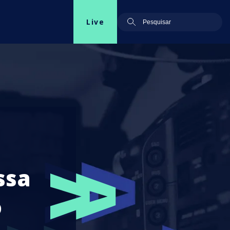
Live
ssa
o