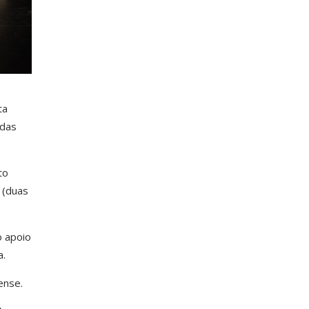
ta
 das
to
 (duas
o apoio
a.
ense.