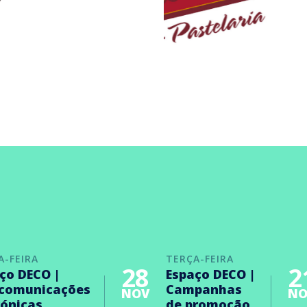
A-FEIRA
TERÇA-FEIRA
28
2
ço DECO |
Espaço DECO |
ecomunicações
Campanhas
NOV
NO
rónicas
de promoção