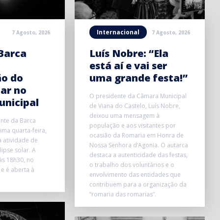
Internacional
7 Agosto, 2026
7 Agosto, 2026
Barca
Luís Nobre: “Ela
está aí e vai ser
ão do
uma grande festa!”
lar no
O presidente da Câmara Municipal
unicipal
de Viana do Castelo, Luís Nobre,
deixou uma mensagem à
onte da Barca
população e aos visitantes por
ma quarta-feira,
ocasião da Romaria em Honra de
 atividade de
Nossa Senhora d’Agonia. O autarca
ipse solar. A
destaca a autenticidade das festas,
 às 18h30, no
o trabalho dos voluntários e o
 e é aberta à
envolvimento das entidades que
contribuem para a organização da
“romaria das romarias”.