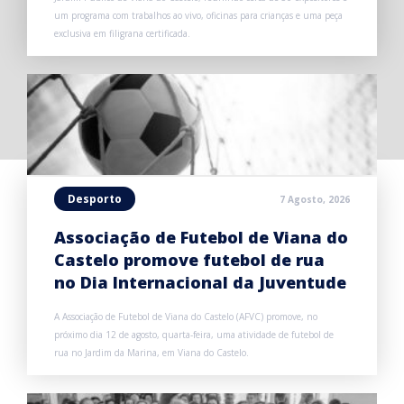
um programa com trabalhos ao vivo, oficinas para crianças e uma peça
exclusiva em filigrana certificada.
Desporto
7 Agosto, 2026
Associação de Futebol de Viana do
Castelo promove futebol de rua
no Dia Internacional da Juventude
A Associação de Futebol de Viana do Castelo (AFVC) promove, no
próximo dia 12 de agosto, quarta-feira, uma atividade de futebol de
rua no Jardim da Marina, em Viana do Castelo.