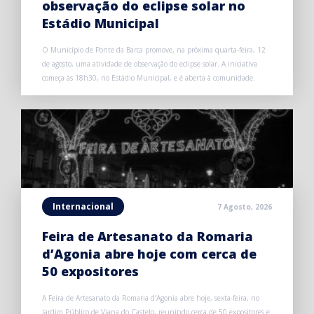
observação do eclipse solar no
Estádio Municipal
O Município de Ponte da Barca promove, na próxima quarta-feira, 12
de agosto, uma atividade de observação do eclipse solar. A iniciativa
começa às 18h30, no Estádio Municipal, e é aberta à comunidade.
Internacional
7 Agosto, 2026
Feira de Artesanato da Romaria
d’Agonia abre hoje com cerca de
50 expositores
A Feira de Artesanato da Romaria d’Agonia abre hoje, sexta-feira, no
Jardim Público de Viana do Castelo, reunindo cerca de 50 expositores e