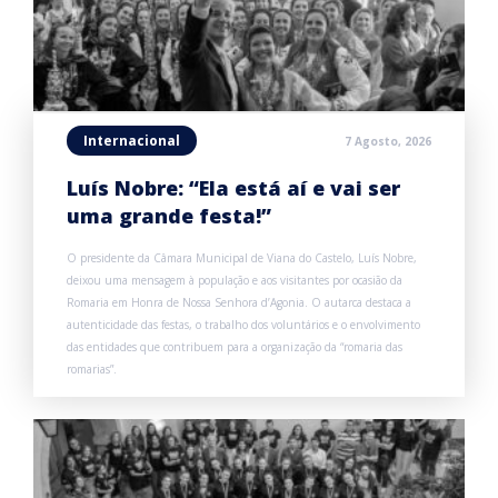
Internacional
7 Agosto, 2026
Luís Nobre: “Ela está aí e vai ser
uma grande festa!”
O presidente da Câmara Municipal de Viana do Castelo, Luís Nobre,
deixou uma mensagem à população e aos visitantes por ocasião da
Romaria em Honra de Nossa Senhora d’Agonia. O autarca destaca a
autenticidade das festas, o trabalho dos voluntários e o envolvimento
das entidades que contribuem para a organização da “romaria das
romarias”.