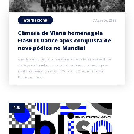
Internacional
7 Agosto, 2026
Câmara de Viana homenageia
Flash Li Dance após conquista de
nove pódios no Mundial
A escola Flash Li Dance foi recebida esta quarta-feira no Salão Nobre
dos Paços do Concelho, numa cerimónia de reconhecimento pelos
resultados alcançados na Dance World Cup 2026, realizada em
Dublin, na Irlanda.