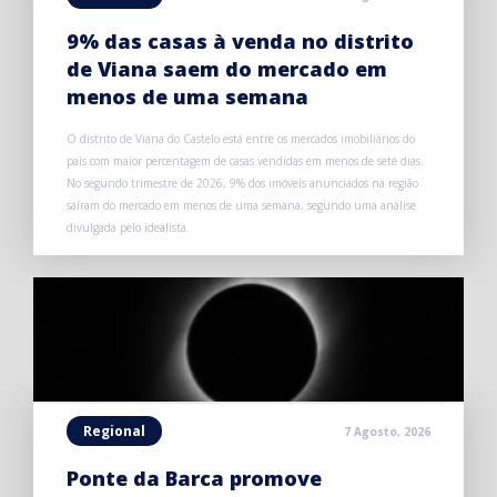
9% das casas à venda no distrito
de Viana saem do mercado em
menos de uma semana
O distrito de Viana do Castelo está entre os mercados imobiliários do
país com maior percentagem de casas vendidas em menos de sete dias.
No segundo trimestre de 2026, 9% dos imóveis anunciados na região
saíram do mercado em menos de uma semana, segundo uma análise
divulgada pelo idealista.
Regional
7 Agosto, 2026
Ponte da Barca promove