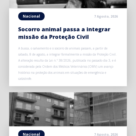
Nacional
7 Agosto, 2026
Socorro animal passa a integrar
missão da Proteção Civil
A busca, o salvamento e o socorro de animais passam, a partir de
sábado, 8 de agosto, a integrar formalmente a missão da Proteção Civil.
A alteração resulta da Lei n.º 38/2026, publicada no passado dia 3, e é
considerada pela Ordem dos Médicos Veterinários (OMV) um avanço
histórico na proteção dos animais em situações de emergência e
catástrofe.
Nacional
7 Agosto, 2026