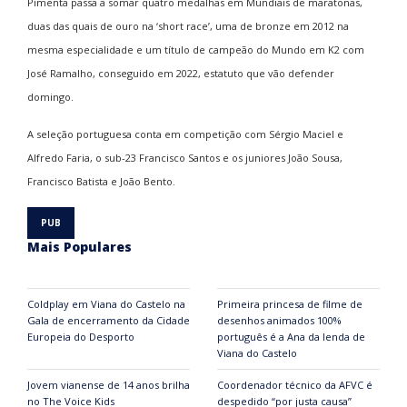
Pimenta passa a somar quatro medalhas em Mundiais de maratonas,
duas das quais de ouro na ‘short race’, uma de bronze em 2012 na
mesma especialidade e um título de campeão do Mundo em K2 com
José Ramalho, conseguido em 2022, estatuto que vão defender
domingo.
A seleção portuguesa conta em competição com Sérgio Maciel e
Alfredo Faria, o sub-23 Francisco Santos e os juniores João Sousa,
Francisco Batista e João Bento.
Mais Populares
Coldplay em Viana do Castelo na
Primeira princesa de filme de
Gala de encerramento da Cidade
desenhos animados 100%
Europeia do Desporto
português é a Ana da lenda de
Viana do Castelo
Jovem vianense de 14 anos brilha
Coordenador técnico da AFVC é
no The Voice Kids
despedido “por justa causa”