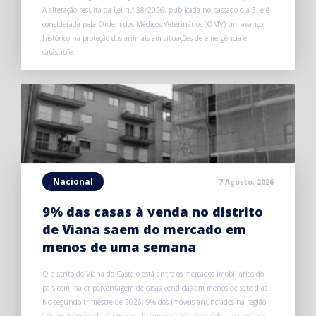
A alteração resulta da Lei n.º 38/2026, publicada no passado dia 3, e é
considerada pela Ordem dos Médicos Veterinários (OMV) um avanço
histórico na proteção dos animais em situações de emergência e
catástrofe.
Nacional
7 Agosto, 2026
9% das casas à venda no distrito
de Viana saem do mercado em
menos de uma semana
O distrito de Viana do Castelo está entre os mercados imobiliários do
país com maior percentagem de casas vendidas em menos de sete dias.
No segundo trimestre de 2026, 9% dos imóveis anunciados na região
saíram do mercado em menos de uma semana, segundo uma análise