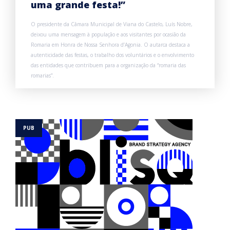
uma grande festa!”
O presidente da Câmara Municipal de Viana do Castelo, Luís Nobre,
deixou uma mensagem à população e aos visitantes por ocasião da
Romaria em Honra de Nossa Senhora d’Agonia. O autarca destaca a
autenticidade das festas, o trabalho dos voluntários e o envolvimento
das entidades que contribuem para a organização da “romaria das
romarias”.