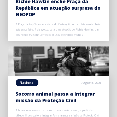
Richie Hawtin enche Praça da
República em atuação surpresa do
NEOPOP
A Praça da República, em Viana do Castelo, ficou completamente cheia
esta sexta-feira, 7 de agosto, para uma atuação de Richie Hawtin, um
dos nomes mais influentes da música eletrónica mundial.
Nacional
7 Agosto, 2026
Socorro animal passa a integrar
missão da Proteção Civil
A busca, o salvamento e o socorro de animais passam, a partir de
sábado, 8 de agosto, a integrar formalmente a missão da Proteção Civil.