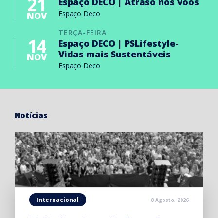
21
Espaço DECO | Atraso nos voos
Espaço Deco
NOV
TERÇA-FEIRA
14
Espaço DECO | PSLifestyle-
Vidas mais Sustentáveis
NOV
Espaço Deco
Notícias
Internacional
8 Agosto, 2026