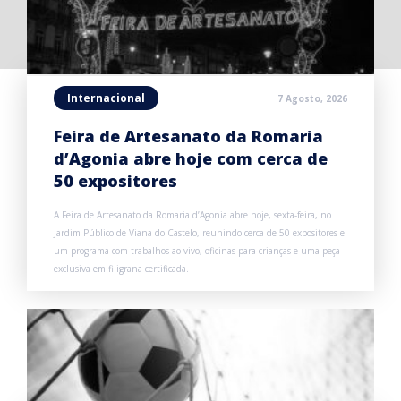
Internacional
7 Agosto, 2026
Feira de Artesanato da Romaria
d’Agonia abre hoje com cerca de
50 expositores
A Feira de Artesanato da Romaria d’Agonia abre hoje, sexta-feira, no
Jardim Público de Viana do Castelo, reunindo cerca de 50 expositores e
um programa com trabalhos ao vivo, oficinas para crianças e uma peça
exclusiva em filigrana certificada.