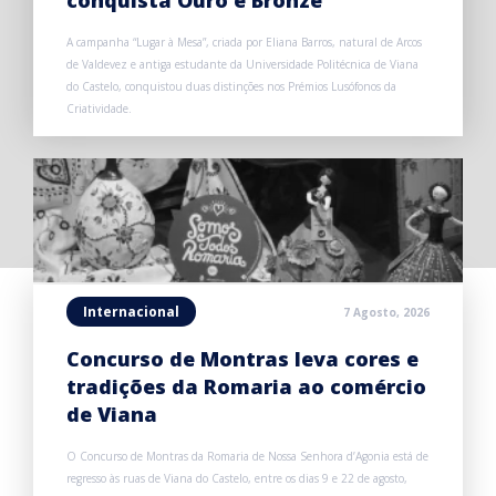
conquista Ouro e Bronze
A campanha “Lugar à Mesa”, criada por Eliana Barros, natural de Arcos
de Valdevez e antiga estudante da Universidade Politécnica de Viana
do Castelo, conquistou duas distinções nos Prémios Lusófonos da
Criatividade.
Internacional
7 Agosto, 2026
Concurso de Montras leva cores e
tradições da Romaria ao comércio
de Viana
O Concurso de Montras da Romaria de Nossa Senhora d’Agonia está de
regresso às ruas de Viana do Castelo, entre os dias 9 e 22 de agosto,