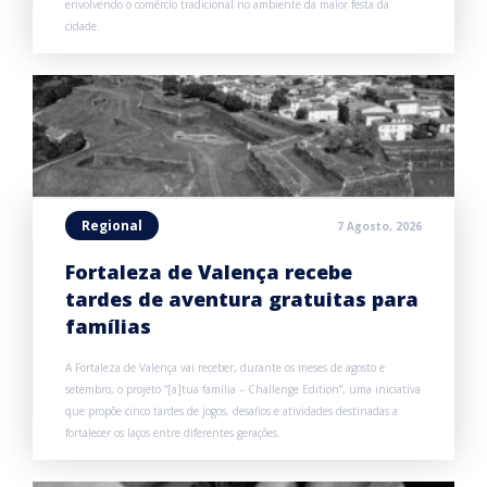
envolvendo o comércio tradicional no ambiente da maior festa da
cidade.
Regional
7 Agosto, 2026
Fortaleza de Valença recebe
tardes de aventura gratuitas para
famílias
A Fortaleza de Valença vai receber, durante os meses de agosto e
setembro, o projeto “[a]tua família – Challenge Edition”, uma iniciativa
que propõe cinco tardes de jogos, desafios e atividades destinadas a
fortalecer os laços entre diferentes gerações.