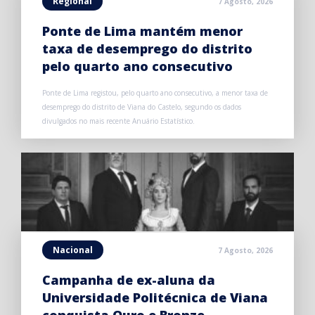
Regional
7 Agosto, 2026
Ponte de Lima mantém menor
taxa de desemprego do distrito
pelo quarto ano consecutivo
Ponte de Lima registou, pelo quarto ano consecutivo, a menor taxa de
desemprego do distrito de Viana do Castelo, segundo os dados
divulgados no mais recente Anuário Estatístico.
Nacional
7 Agosto, 2026
Campanha de ex-aluna da
Universidade Politécnica de Viana