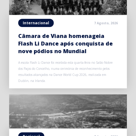
Internacional
7 Agosto, 2026
Câmara de Viana homenageia
Flash Li Dance após conquista de
nove pódios no Mundial
A escola Flash Li Dance foi recebida esta quarta-feira no Salão Nobre
dos Paços do Concelho, numa cerimónia de reconhecimento pelos
resultados alcançados na Dance World Cup 2026, realizada em
Dublin, na Irlanda.