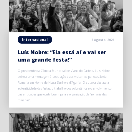
Internacional
7 Agosto, 2026
Luís Nobre: “Ela está aí e vai ser
uma grande festa!”
O presidente da Câmara Municipal de Viana do Castelo, Luís Nobre,
deixou uma mensagem à população e aos visitantes por ocasião da
Romaria em Honra de Nossa Senhora d’Agonia. O autarca destaca a
autenticidade das festas, o trabalho dos voluntários e o envolvimento
das entidades que contribuem para a organização da “romaria das
romarias”.