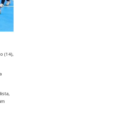
o (14),
a
ista,
 um