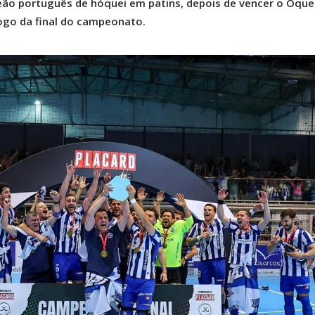
ão português de hóquei em patins, depois de vencer o Óque
jogo da final do campeonato.