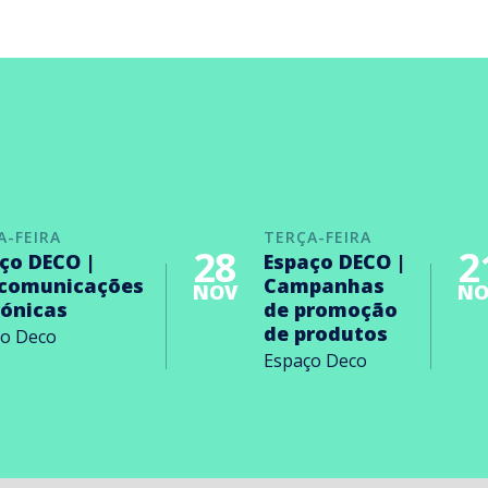
A-FEIRA
TERÇA-FEIRA
28
2
ço DECO |
Espaço DECO |
ecomunicações
Campanhas
NOV
NO
rónicas
de promoção
de produtos
ço Deco
Espaço Deco