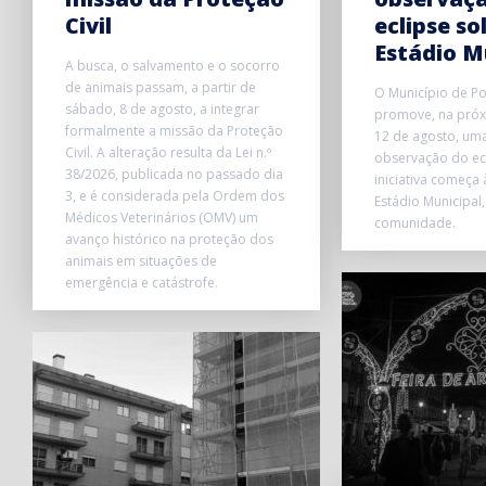
Civil
eclipse so
Estádio M
A busca, o salvamento e o socorro
de animais passam, a partir de
O Município de P
sábado, 8 de agosto, a integrar
promove, na próxi
formalmente a missão da Proteção
12 de agosto, uma
Civil. A alteração resulta da Lei n.º
observação do ecl
38/2026, publicada no passado dia
iniciativa começa
3, e é considerada pela Ordem dos
Estádio Municipal,
Médicos Veterinários (OMV) um
comunidade.
avanço histórico na proteção dos
animais em situações de
emergência e catástrofe.