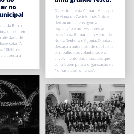
lar no
O presidente da Câmara Municipal
unicipal
de Viana do Castelo, Luís Nobre,
deixou uma mensagem à
onte da Barca
população e aos visitantes por
ma quarta-feira,
ocasião da Romaria em Honra de
 atividade de
Nossa Senhora d’Agonia. O autarca
ipse solar. A
destaca a autenticidade das festas,
 às 18h30, no
o trabalho dos voluntários e o
 e é aberta à
envolvimento das entidades que
contribuem para a organização da
“romaria das romarias”.