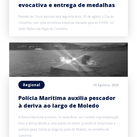
evocativa e entrega de medalhas
Paredes de Coura assinala esta segunda-feira, 10 de agosto, o Dia do
Concelho, com uma cerimónia evocativa marcada para as 15h00, no
Salão Nobre dos Paços do Concelho.
Regional
10 Agosto, 2026
Polícia Marítima auxilia pescador
à deriva ao largo de Moledo
A Polícia Marítima auxiliou, na sexta-feira, um homem cuja embarcação
ficou à deriva devido a uma avaria no motor, quando se encontrava a
praticar pesca lúdica ao largo da praia de Moledo, no concelho de
Caminha.