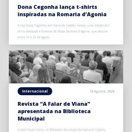
Dona Cegonha lança t-shirts
inspiradas na Romaria d’Agonia
A loja Dona Cegonha, em Viana do Castelo, lançou uma coleção de t-
shirts dedicada à Romaria de Nossa Senhora d’Agonia, que decorre
entre 15 e 23 de agosto.
Internacional
10 Agosto, 2026
Revista “A Falar de Viana”
apresentada na Biblioteca
Municipal
A Sala Couto Viana, na Biblioteca Municipal de Viana do Castelo,