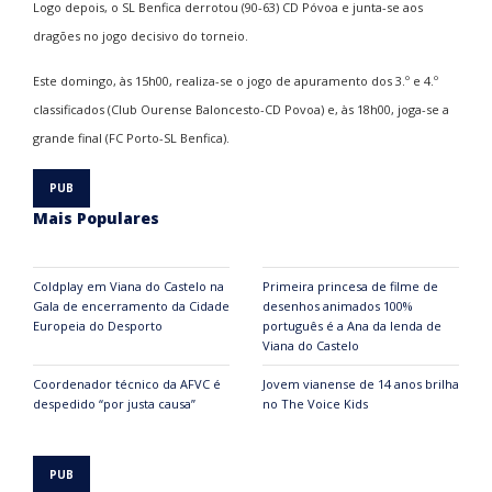
Logo depois, o SL Benfica derrotou (90-63) CD Póvoa e junta-se aos
dragões no jogo decisivo do torneio.
Este domingo, às 15h00, realiza-se o jogo de apuramento dos 3.º e 4.º
classificados (Club Ourense Baloncesto-CD Povoa) e, às 18h00, joga-se a
grande final (FC Porto-SL Benfica).
Mais Populares
Coldplay em Viana do Castelo na
Primeira princesa de filme de
Gala de encerramento da Cidade
desenhos animados 100%
Europeia do Desporto
português é a Ana da lenda de
Viana do Castelo
Coordenador técnico da AFVC é
Jovem vianense de 14 anos brilha
despedido “por justa causa”
no The Voice Kids