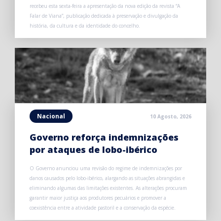
recebeu esta sexta-feira a apresentação da nova edição da revista “A
Falar de Viana”, publicação dedicada à preservação e divulgação da
história, da cultura e da identidade do concelho.
Nacional
10 Agosto, 2026
Governo reforça indemnizações
por ataques de lobo-ibérico
O Governo anunciou uma revisão do regime de indemnizações por
danos causados pelo lobo-ibérico, alargando as situações abrangidas e
eliminando algumas das limitações existentes. As alterações procuram
garantir maior justiça aos produtores pecuários e promover a
coexistência entre a atividade pastoril e a conservação da espécie.