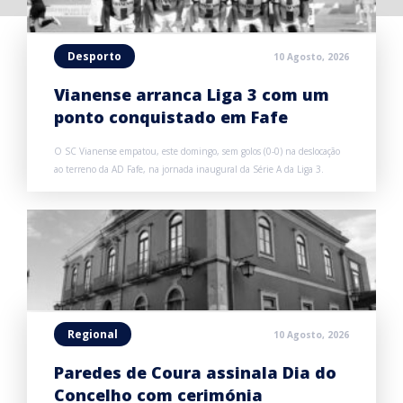
Desporto
10 Agosto, 2026
Vianense arranca Liga 3 com um
ponto conquistado em Fafe
O SC Vianense empatou, este domingo, sem golos (0-0) na deslocação
ao terreno da AD Fafe, na jornada inaugural da Série A da Liga 3.
Regional
10 Agosto, 2026
Paredes de Coura assinala Dia do
Concelho com cerimónia