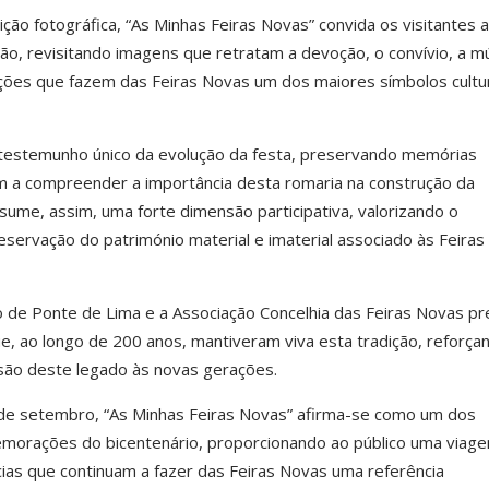
ão fotográfica, “As Minhas Feiras Novas” convida os visitantes a
ção, revisitando imagens que retratam a devoção, o convívio, a mú
oções que fazem das Feiras Novas um dos maiores símbolos cultu
 testemunho único da evolução da festa, preservando memórias
am a compreender a importância desta romaria na construção da
 assume, assim, uma forte dimensão participativa, valorizando o
servação do património material e imaterial associado às Feiras
o de Ponte de Lima e a Associação Concelhia das Feiras Novas p
 ao longo de 200 anos, mantiveram viva esta tradição, reforça
são deste legado às novas gerações.
 de setembro, “As Minhas Feiras Novas” afirma-se como um dos
orações do bicentenário, proporcionando ao público uma viag
ias que continuam a fazer das Feiras Novas uma referência