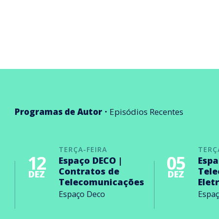
Programas de Autor
Episódios Recentes
TERÇA-FEIRA
TERÇ
12
05
Espaço DECO |
Espa
Contratos de
Tel
DEZ
DEZ
Telecomunicações
Elet
Espaço Deco
Espa