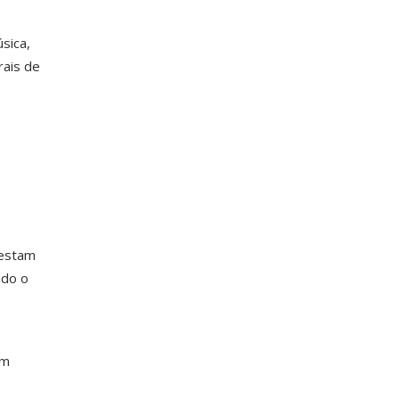
sica,
rais de
restam
ndo o
em