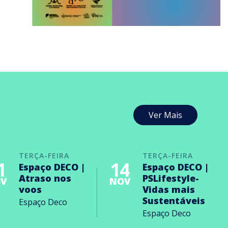
Ver Mais
TERÇA-FEIRA
TERÇA-FEIRA
1
14
Espaço DECO |
Espaço DECO |
Atraso nos
PSLifestyle-
V
NOV
voos
Vidas mais
Sustentáveis
Espaço Deco
Espaço Deco