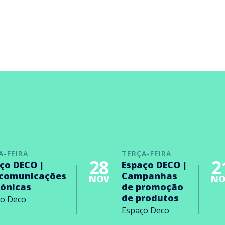
A-FEIRA
TERÇA-FEIRA
28
2
ço DECO |
Espaço DECO |
ecomunicações
Campanhas
NOV
NO
rónicas
de promoção
de produtos
ço Deco
Espaço Deco