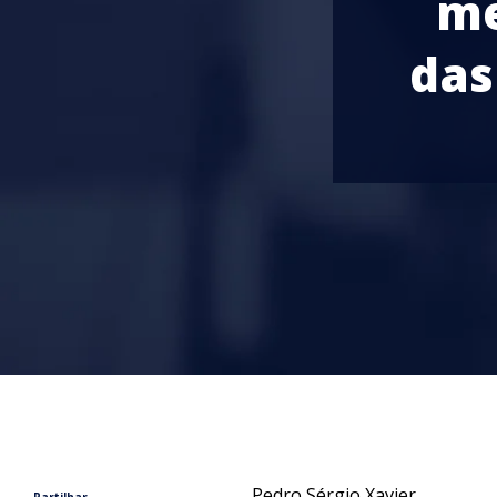
me
das
Pedro Sérgio Xavier