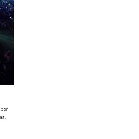
 por
as,