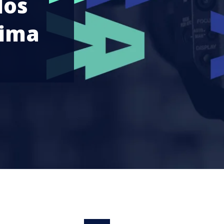
los
Lima