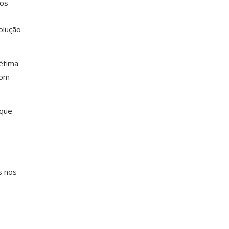
cos
olução
étima
com
 que
s nos