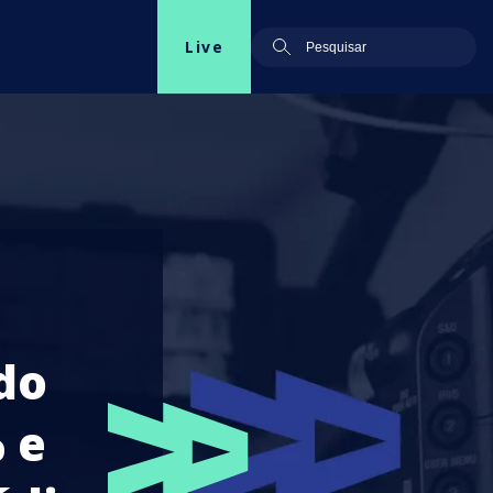
Live
do
 e