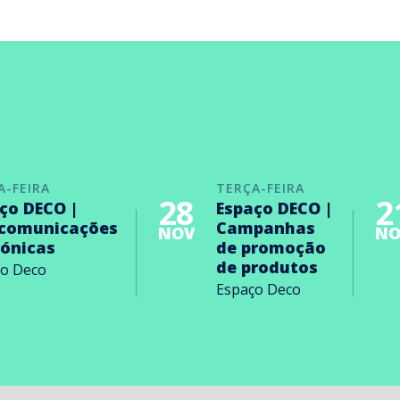
A-FEIRA
TERÇA-FEIRA
28
2
ço DECO |
Espaço DECO |
ecomunicações
Campanhas
NOV
NO
rónicas
de promoção
de produtos
ço Deco
Espaço Deco