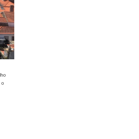
lho
 o