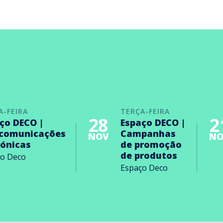
A-FEIRA
TERÇA-FEIRA
28
2
ço DECO |
Espaço DECO |
ecomunicações
Campanhas
NOV
NO
rónicas
de promoção
de produtos
ço Deco
Espaço Deco