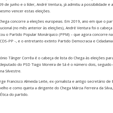
de junho e o líder, André Ventura, já admitiu a possibilidade e 
mesmo vencer estas eleições.
Chega concorre a eleições europeias. Em 2019, ano em que o part
itucional (no mês anterior às eleições), André Ventura foi o cabeça
untou o Partido Popular Monárquico (PPM) – que agora concorre na
DS-PP -, e o entretanto extinto Partido Democracia e Cidadania 
nio Tânger Corrêa é o cabeça de lista do Chega às eleições par
deputado do PSD Tiago Moreira de Sá é o número dois, seguido 
na Silvestre.
ge Francisco Almeida Leite, ex-jornalista e antigo secretário de
ho e como quinta a dirigente do Chega Márcia Ferreira da Silva
tica do partido.