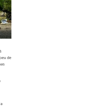
8
opeu de
nas
á
ra