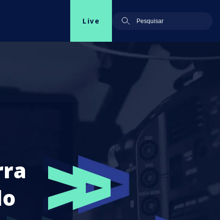
Live
rra
do