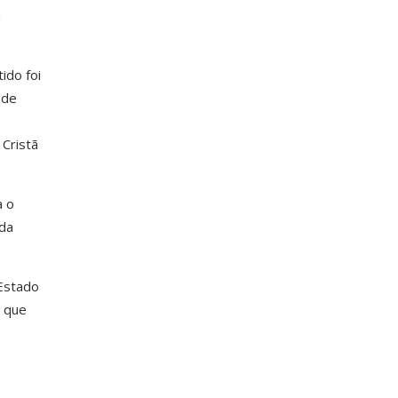
a
ido foi
 de
Cristã
a o
da
 Estado
, que