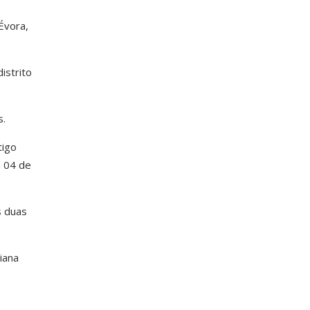
Évora,
istrito
s.
tigo
a 04 de
s duas
iana