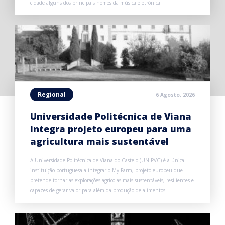
cidade alguns dos principais nomes da música eletrónica.
Regional
6 Agosto, 2026
Universidade Politécnica de Viana
integra projeto europeu para uma
agricultura mais sustentável
A Universidade Politécnica de Viana do Castelo (UNIPVC) é a única
instituição portuguesa a integrar o My Farm, projeto europeu que
pretende tornar as explorações agrícolas mais sustentáveis, resilientes e
capazes de gerar valor para além da produção de alimentos.