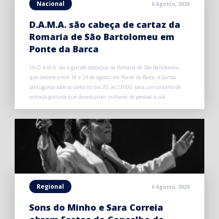
Nacional
6 Agosto, 2026
D.A.M.A. são cabeça de cartaz da
Romaria de São Bartolomeu em
Ponte da Barca
Os D.A.M.A. são o grande destaque da Romaria de São Bartolomeu,
que decorre entre 18 e 24 de agosto, em Ponte da Barca. A banda
portuguesa sobe ao palco no dia 20, às 23h00, para um concerto de
entrada gratuita que deverá atrair milhares de pessoas à vila.
Regional
6 Agosto, 2026
Sons do Minho e Sara Correia