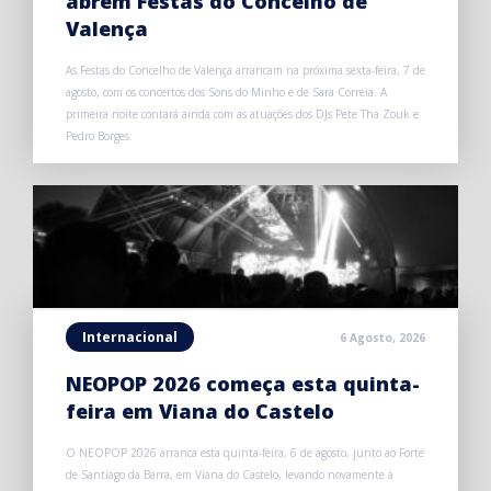
abrem Festas do Concelho de
Valença
As Festas do Concelho de Valença arrancam na próxima sexta-feira, 7 de
agosto, com os concertos dos Sons do Minho e de Sara Correia. A
primeira noite contará ainda com as atuações dos DJs Pete Tha Zouk e
Pedro Borges.
Internacional
6 Agosto, 2026
NEOPOP 2026 começa esta quinta-
feira em Viana do Castelo
O NEOPOP 2026 arranca esta quinta-feira, 6 de agosto, junto ao Forte
de Santiago da Barra, em Viana do Castelo, levando novamente à