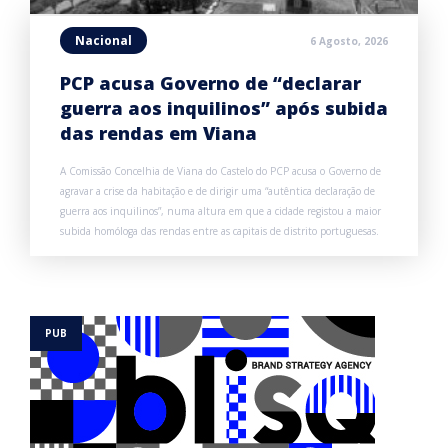
Nacional
6 Agosto, 2026
PCP acusa Governo de “declarar
guerra aos inquilinos” após subida
das rendas em Viana
A Comissão Concelhia de Viana do Castelo do PCP acusa o Governo de
agravar a crise da habitação e de dirigir uma “autêntica declaração de
guerra aos inquilinos”, numa altura em que a cidade registou a maior
subida homóloga das rendas entre as capitais de distrito portuguesas.