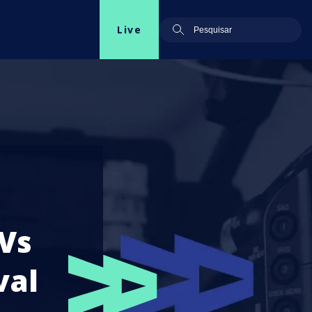
Live
 Vs
val