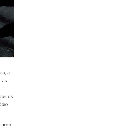
ca, a
r as
ados os
ódio
icardo