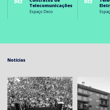
Contratos de
Tel
DEZ
DEZ
Telecomunicações
Elet
Espaço Deco
Espa
Notícias