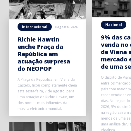
Nacional
Internacional
8 Agosto, 2026
9% das ca
Richie Hawtin
venda no 
enche Praça da
de Viana 
República em
mercado 
atuação surpresa
de uma s
do NEOPOP
O distrito de Vian
A Praça da República, em Viana do
entre os mercados
Castelo, ficou completamente cheia
país com maior p
esta sexta-feira, 7 de agosto, para
casas vendidas e
uma atuação de Richie Hawtin, um
dias. No segundo 
dos nomes mais influentes da
2026, 9% dos imó
música eletrónica mundial.
na região saíram
menos de uma se
uma análise divul
idealista.