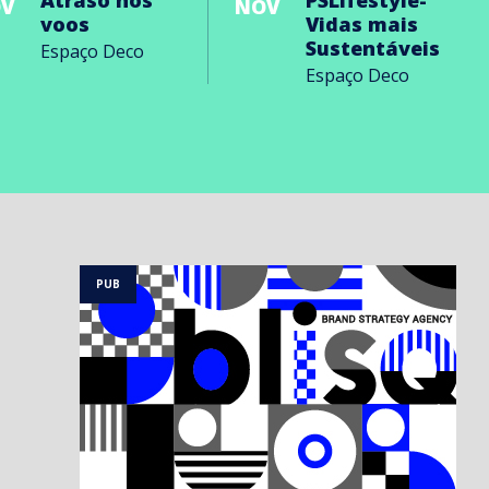
Atraso nos
PSLifestyle-
V
NOV
voos
Vidas mais
Sustentáveis
Espaço Deco
Espaço Deco