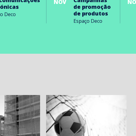
ecomunicações
Campanhas
NOV
NO
rónicas
de promoção
de produtos
ço Deco
Espaço Deco