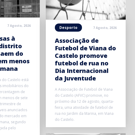
7 Agosto, 2026
Desporto
7 Agosto, 2026
sas à
Associação de
distrito
Futebol de Viana do
saem do
Castelo promove
em menos
futebol de rua no
emana
Dia Internacional
da Juventude
a do Castelo está
 imobiliários do
A Associação de Futebol de Viana
ercentagem de
do Castelo (AFVC) promove, no
m menos de sete
próximo dia 12 de agosto, quarta-
trimestre de
feira, uma atividade de futebol de
veis anunciados
rua no Jardim da Marina, em Viana
 do mercado em
do Castelo.
mana, segundo
gada pelo