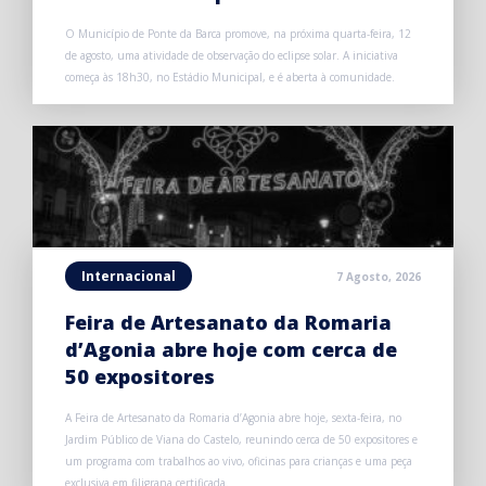
O Município de Ponte da Barca promove, na próxima quarta-feira, 12
de agosto, uma atividade de observação do eclipse solar. A iniciativa
começa às 18h30, no Estádio Municipal, e é aberta à comunidade.
Internacional
7 Agosto, 2026
Feira de Artesanato da Romaria
d’Agonia abre hoje com cerca de
50 expositores
A Feira de Artesanato da Romaria d’Agonia abre hoje, sexta-feira, no
Jardim Público de Viana do Castelo, reunindo cerca de 50 expositores e
um programa com trabalhos ao vivo, oficinas para crianças e uma peça
exclusiva em filigrana certificada.