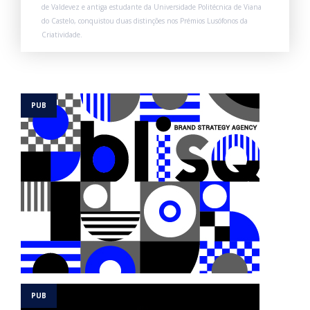
de Valdevez e antiga estudante da Universidade Politécnica de Viana
do Castelo, conquistou duas distinções nos Prémios Lusófonos da
Criatividade.