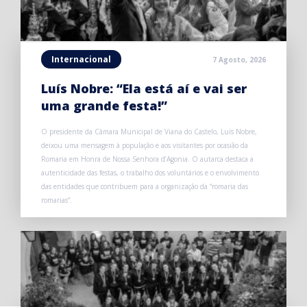
Internacional
7 Agosto, 2026
Luís Nobre: “Ela está aí e vai ser
uma grande festa!”
O presidente da Câmara Municipal de Viana do Castelo, Luís Nobre,
deixou uma mensagem à população e aos visitantes por ocasião da
Romaria em Honra de Nossa Senhora d’Agonia. O autarca destaca a
autenticidade das festas, o trabalho dos voluntários e o envolvimento
das entidades que contribuem para a organização da “romaria das
romarias”.