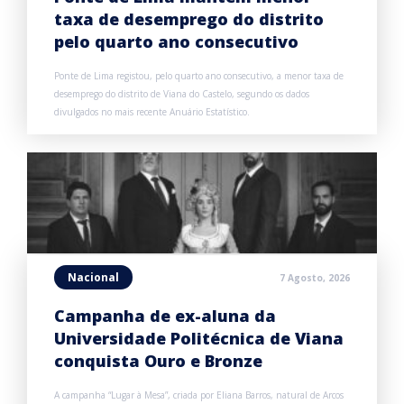
taxa de desemprego do distrito
pelo quarto ano consecutivo
Ponte de Lima registou, pelo quarto ano consecutivo, a menor taxa de
desemprego do distrito de Viana do Castelo, segundo os dados
divulgados no mais recente Anuário Estatístico.
Nacional
7 Agosto, 2026
Campanha de ex-aluna da
Universidade Politécnica de Viana
conquista Ouro e Bronze
A campanha “Lugar à Mesa”, criada por Eliana Barros, natural de Arcos