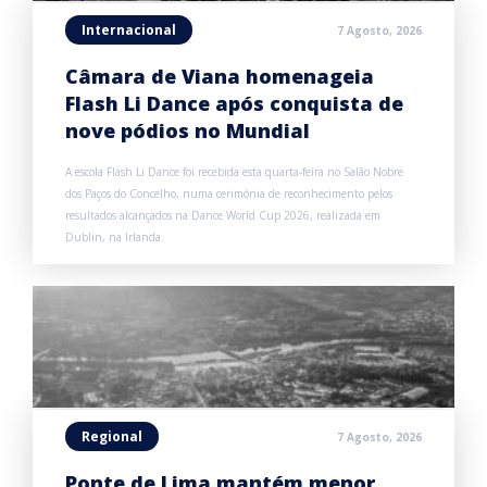
Internacional
7 Agosto, 2026
Câmara de Viana homenageia
Flash Li Dance após conquista de
nove pódios no Mundial
A escola Flash Li Dance foi recebida esta quarta-feira no Salão Nobre
dos Paços do Concelho, numa cerimónia de reconhecimento pelos
resultados alcançados na Dance World Cup 2026, realizada em
Dublin, na Irlanda.
Regional
7 Agosto, 2026
Ponte de Lima mantém menor