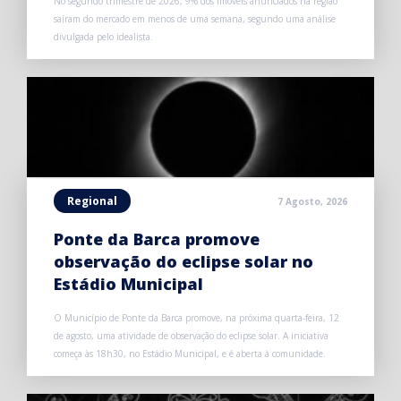
No segundo trimestre de 2026, 9% dos imóveis anunciados na região
saíram do mercado em menos de uma semana, segundo uma análise
divulgada pelo idealista.
Regional
7 Agosto, 2026
Ponte da Barca promove
observação do eclipse solar no
Estádio Municipal
O Município de Ponte da Barca promove, na próxima quarta-feira, 12
de agosto, uma atividade de observação do eclipse solar. A iniciativa
começa às 18h30, no Estádio Municipal, e é aberta à comunidade.