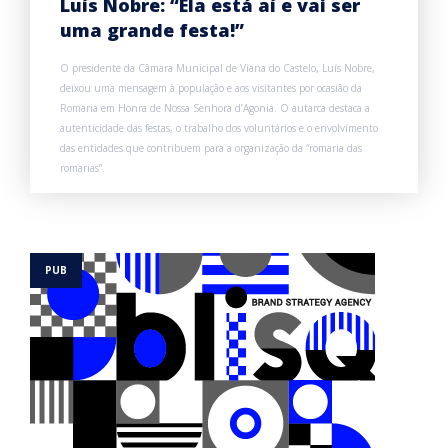
Luís Nobre: “Ela está aí e vai ser
uma grande festa!”
O presidente da Câmara Municipal de Viana do Castelo, Luís Nobre,
deixou uma mensagem à população e aos visitantes por ocasião da
Romaria em Honra de Nossa Senhora d’Agonia. O autarca destaca a
autenticidade das festas, o trabalho dos voluntários e o envolvimento
das entidades que contribuem para a organização da “romaria das
romarias”.