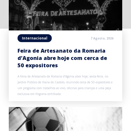
Internacional
7 Agosto, 2026
Feira de Artesanato da Romaria
d’Agonia abre hoje com cerca de
50 expositores
A Feira de Artesanato da Romaria d’Agonia abre hoje, sexta-feira, no
Jardim Público de Viana do Castelo, reunindo cerca de 50 expositores e
um programa com trabalhos ao vivo, oficinas para crianças e uma peça
exclusiva em filigrana certificada.