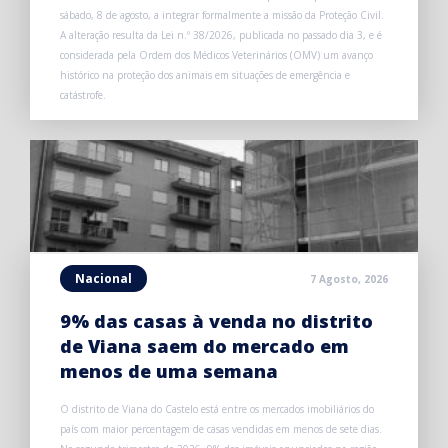
sábado, 8 de agosto, a integrar formalmente a missão da Proteção Civil.
A alteração resulta da Lei n.º 38/2026, publicada no passado dia 3, e é
considerada pela Ordem dos Médicos Veterinários (OMV) um avanço
histórico na proteção dos animais em situações de emergência e
catástrofe.
Nacional
7 Agosto, 2026
9% das casas à venda no distrito
de Viana saem do mercado em
menos de uma semana
O distrito de Viana do Castelo está entre os mercados imobiliários do
país com maior percentagem de casas vendidas em menos de sete dias.