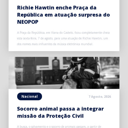
Richie Hawtin enche Praça da
República em atuação surpresa do
NEOPOP
A Praça da República, em Viana do Castelo, ficou completamente cheia
esta sexta-feira, 7 de agosto, para uma atuação de Richie Hawtin, um
dos nomes mais influentes da música eletrónica mundial.
Nacional
7 Agosto, 2026
Socorro animal passa a integrar
missão da Proteção Civil
A busca, o salvamento e o socorro de animais passam, a partir de