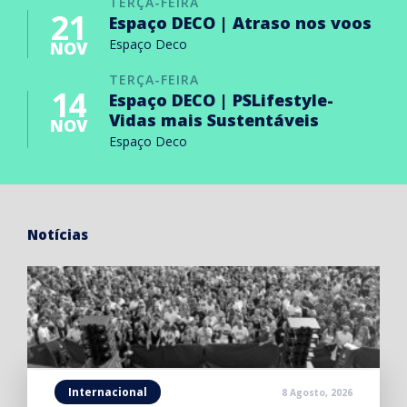
TERÇA-FEIRA
21
Espaço DECO | Atraso nos voos
Espaço Deco
NOV
TERÇA-FEIRA
14
Espaço DECO | PSLifestyle-
Vidas mais Sustentáveis
NOV
Espaço Deco
Notícias
Internacional
8 Agosto, 2026