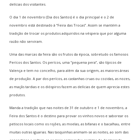
delícias dos visitantes.
O dia 1 de novembro (Dia dos Santos) é o dia principal e o 2 de
novembro está destinado à “Feira das Trocas”. Assim se mantém a
tradição de trocar os produtos adquiridos na véspera que por alguma
razão não serviram.
Uma das marcas da feira são os frutos da época, sobretudo os famosos
Perícos dos Santos. Os perícos, uma “pequena pera”, são típicos de
Valença e tem no concelho, para além da sua origem, as maiores áreas
de produção. A par dos perícos, as castanhas cruas ou cozidas, as nozes,
as maçãs tardias e os dióspiros fazem as delícias de quem aprecia estes
produtos.
Manda a tradição que nas noites de 31 de outubro e 1 de novembro, a
Feira dos Santos é o destino para provar os vinhos novos e saborear os
petiscos locais como os rojões, as moelas, as bifanas e o bacalhau, entre
muitas outras iguarias. Nas tasquinhas animam-se as noites, ao som das