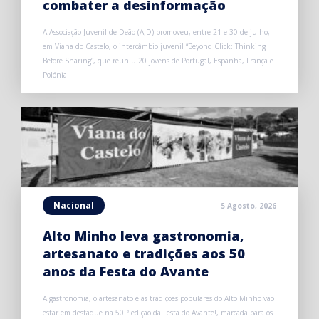
combater a desinformação
A Associação Juvenil de Deão (AJD) promoveu, entre 21 e 30 de julho,
em Viana do Castelo, o intercâmbio juvenil “Beyond Click: Thinking
Before Sharing”, que reuniu 20 jovens de Portugal, Espanha, França e
Polónia.
Nacional
5 Agosto, 2026
Alto Minho leva gastronomia,
artesanato e tradições aos 50
anos da Festa do Avante
A gastronomia, o artesanato e as tradições populares do Alto Minho vão
estar em destaque na 50.ª edição da Festa do Avante!, marcada para os