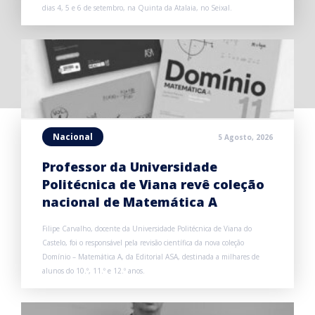
dias 4, 5 e 6 de setembro, na Quinta da Atalaia, no Seixal.
Nacional
5 Agosto, 2026
Professor da Universidade
Politécnica de Viana revê coleção
nacional de Matemática A
Filipe Carvalho, docente da Universidade Politécnica de Viana do
Castelo, foi o responsável pela revisão científica da nova coleção
Domínio – Matemática A, da Editorial ASA, destinada a milhares de
alunos do 10.º, 11.º e 12.º anos.