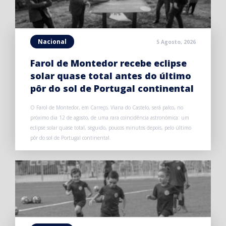
Nacional
5 Agosto, 2026
Farol de Montedor recebe eclipse
solar quase total antes do último
pôr do sol de Portugal continental
O Farol de Montedor, em Carreço, Viana do Castelo, será palco, no
próximo dia 12 de agosto, de uma rara coincidência astronómica: um
eclipse solar quase total, seguido, poucos minutos depois, pelo último
pôr do sol de Portugal continental.