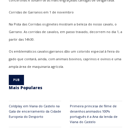
concertinas e soltam-se as mais engraçadas cantigas de desgarrada.
Corridas de Garranos em 1 de novembro
Na Pista das Corridas os ginetes mostram a beleza do nosso cavalo, o
Garrano. As corridas de cavalos, em passo travado, decorrem no dia 1, a
partir das 14h30.
Os emblemáticos cavalos garranos dão um colorido especial à feira do
gado que contará, ainda, com animais bovinos, caprinos e ovinos e uma
ampla área de maquinaria agrícola.
Mais Populares
Coldplay em Viana do Castelo na
Primeira princesa de filme de
Gala de encerramento da Cidade
desenhos animados 100%
Europeia do Desporto
português é a Ana da lenda de
Viana do Castelo