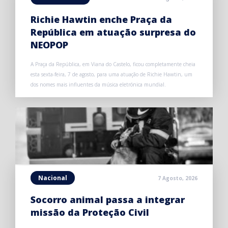
Richie Hawtin enche Praça da
República em atuação surpresa do
NEOPOP
A Praça da República, em Viana do Castelo, ficou completamente cheia
esta sexta-feira, 7 de agosto, para uma atuação de Richie Hawtin, um
dos nomes mais influentes da música eletrónica mundial.
Nacional
7 Agosto, 2026
Socorro animal passa a integrar
missão da Proteção Civil