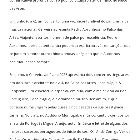
comunicativa profunda com o público. Atuação a 24 de maio, no Palco
das Artes.
Em junho (dia 6), um concerto, uma voz inconfundível do panorama da
música nacional. Cerveira apresenta Pedro Abrunhosa no Palco das
Artes. Viajante, escritor, homem de palco por excelência, Pedro
Abrunhosa deixa patente a sua poderosa escrita através de canções que
se juntam a tantos outros hinos, lendas, adágios a que o Autor nos
habituou desde sempre.
Em julho, o Cerveira ao Piano 2025 apresenta dois concertos singulares,
em dois locais distintos: no dia 4, no Palco das Artes, Lena d’Agua &
Benjamim, um espetáculo especial, em duo, com a maior diva da Pop
Portuguesa, Lena d’Agua, e o aclamado músico Benjamim, e que
consiste numa viagem pelas quase cinco décadas da sua prestigiada
carreira. No dia 5, no Auditório Municipal, o músico, cantor, compositor
e letrista Português Miguel Araújo, autor (música e letra) de alguns dos
maiores sucessos portugueses do início do séc. XXI: Anda Comigo Ver os
Aviões, Os Maridos das Outras, Quem És Tu Miúda, Nos Desenhos