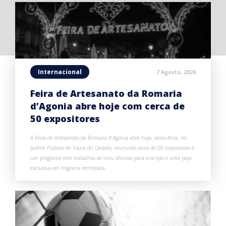
Internacional
7 Agosto, 2026
Feira de Artesanato da Romaria
d’Agonia abre hoje com cerca de
50 expositores
A Feira de Artesanato da Romaria d’Agonia abre hoje, sexta-feira, no
Jardim Público de Viana do Castelo, reunindo cerca de 50 expositores e
um programa com trabalhos ao vivo, oficinas para crianças e uma peça
exclusiva em filigrana certificada.