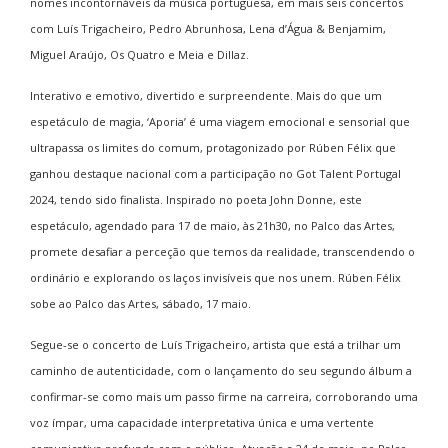
nomes incontornáveis da música portuguesa, em mais seis concertos
com Luís Trigacheiro, Pedro Abrunhosa, Lena d’Água & Benjamim,
Miguel Araújo, Os Quatro e Meia e Dillaz.
Interativo e emotivo, divertido e surpreendente. Mais do que um
espetáculo de magia, ‘Aporia’ é uma viagem emocional e sensorial que
ultrapassa os limites do comum, protagonizado por Rúben Félix que
ganhou destaque nacional com a participação no Got Talent Portugal
2024, tendo sido finalista. Inspirado no poeta John Donne, este
espetáculo, agendado para 17 de maio, às 21h30, no Palco das Artes,
promete desafiar a perceção que temos da realidade, transcendendo o
ordinário e explorando os laços invisíveis que nos unem. Rúben Félix
sobe ao Palco das Artes, sábado, 17 maio.
Segue-se o concerto de Luís Trigacheiro, artista que está a trilhar um
caminho de autenticidade, com o lançamento do seu segundo álbum a
confirmar-se como mais um passo firme na carreira, corroborando uma
voz ímpar, uma capacidade interpretativa única e uma vertente