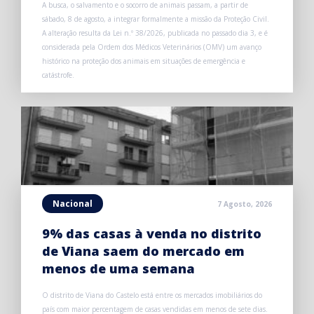
A busca, o salvamento e o socorro de animais passam, a partir de
sábado, 8 de agosto, a integrar formalmente a missão da Proteção Civil.
A alteração resulta da Lei n.º 38/2026, publicada no passado dia 3, e é
considerada pela Ordem dos Médicos Veterinários (OMV) um avanço
histórico na proteção dos animais em situações de emergência e
catástrofe.
Nacional
7 Agosto, 2026
9% das casas à venda no distrito
de Viana saem do mercado em
menos de uma semana
O distrito de Viana do Castelo está entre os mercados imobiliários do
país com maior percentagem de casas vendidas em menos de sete dias.