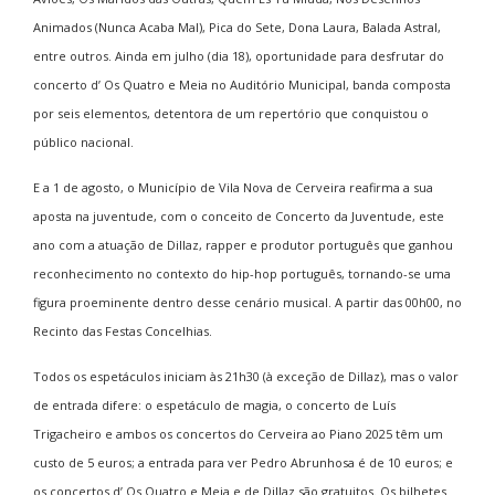
Animados (Nunca Acaba Mal), Pica do Sete, Dona Laura, Balada Astral,
entre outros. Ainda em julho (dia 18), oportunidade para desfrutar do
concerto d’ Os Quatro e Meia no Auditório Municipal, banda composta
por seis elementos, detentora de um repertório que conquistou o
público nacional.
E a 1 de agosto, o Município de Vila Nova de Cerveira reafirma a sua
aposta na juventude, com o conceito de Concerto da Juventude, este
ano com a atuação de Dillaz, rapper e produtor português que ganhou
reconhecimento no contexto do hip-hop português, tornando-se uma
figura proeminente dentro desse cenário musical. A partir das 00h00, no
Recinto das Festas Concelhias.
Todos os espetáculos iniciam às 21h30 (à exceção de Dillaz), mas o valor
de entrada difere: o espetáculo de magia, o concerto de Luís
Trigacheiro e ambos os concertos do Cerveira ao Piano 2025 têm um
custo de 5 euros; a entrada para ver Pedro Abrunhosa é de 10 euros; e
os concertos d’ Os Quatro e Meia e de Dillaz são gratuitos. Os bilhetes