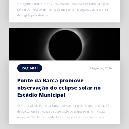
No segundo trimestre de 2026, 9% dos imóveis anunciados na região
saíram do mercado em menos de uma semana, segundo uma análise
divulgada pelo idealista.
Regional
7 Agosto, 2026
Ponte da Barca promove
observação do eclipse solar no
Estádio Municipal
O Município de Ponte da Barca promove, na próxima quarta-feira, 12
de agosto, uma atividade de observação do eclipse solar. A iniciativa
começa às 18h30, no Estádio Municipal, e é aberta à comunidade.