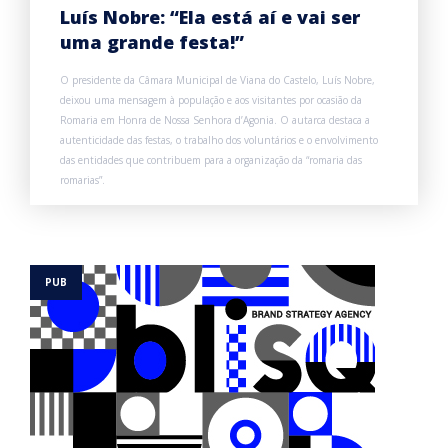
Luís Nobre: “Ela está aí e vai ser
uma grande festa!”
O presidente da Câmara Municipal de Viana do Castelo, Luís Nobre,
deixou uma mensagem à população e aos visitantes por ocasião da
Romaria em Honra de Nossa Senhora d’Agonia. O autarca destaca a
autenticidade das festas, o trabalho dos voluntários e o envolvimento
das entidades que contribuem para a organização da “romaria das
romarias”.