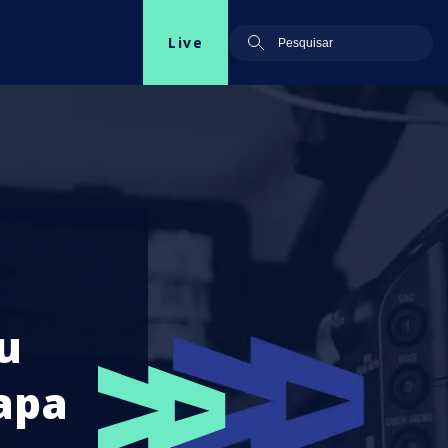
Live
u
apa