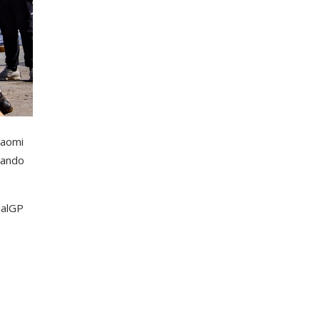
Naomi
hando
ialGP