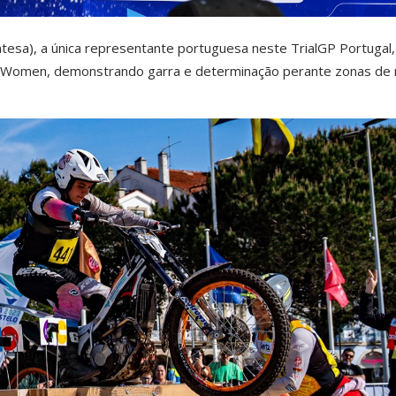
tesa), a única representante portuguesa neste TrialGP Portugal,
2 Women, demonstrando garra e determinação perante zonas de n