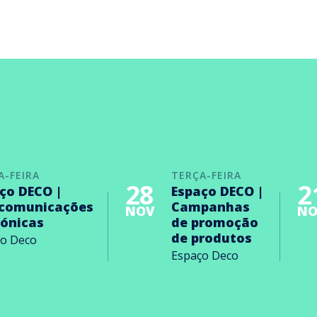
A-FEIRA
TERÇA-FEIRA
28
2
ço DECO |
Espaço DECO |
ecomunicações
Campanhas
NOV
NO
rónicas
de promoção
de produtos
ço Deco
Espaço Deco