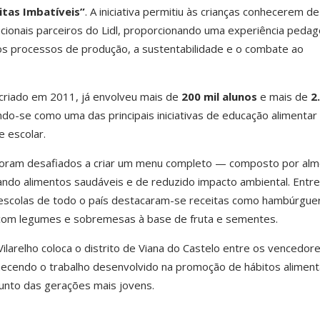
itas Imbatíveis”
. A iniciativa permitiu às crianças conhecerem d
cionais parceiros do Lidl, proporcionando uma experiência pedag
os processos de produção, a sustentabilidade e o combate ao
criado em 2011, já envolveu mais de
200 mil alunos
e mais de
2
do-se como uma das principais iniciativas de educação alimentar
e escolar.
 foram desafiados a criar um menu completo — composto por alm
ando alimentos saudáveis e de reduzido impacto ambiental. Entre
escolas de todo o país destacaram-se receitas como hambúrgue
 com legumes e sobremesas à base de fruta e sementes.
Vilarelho coloca o distrito de Viana do Castelo entre os vencedor
onhecendo o trabalho desenvolvido na promoção de hábitos alimen
junto das gerações mais jovens.