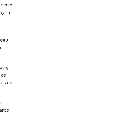
e perto
ógica
.800
 e
oço,
 as
res de
es
tares