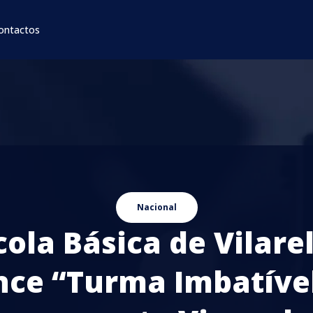
ontactos
Nacional
cola Básica de Vilare
nce “Turma Imbatível