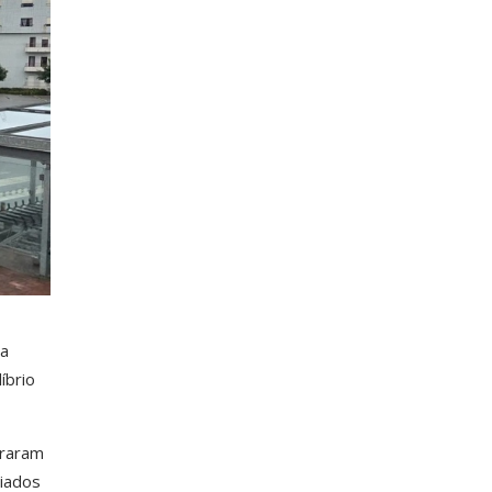
 a
íbrio
graram
miados