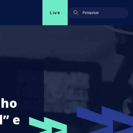
Live
lho
” e