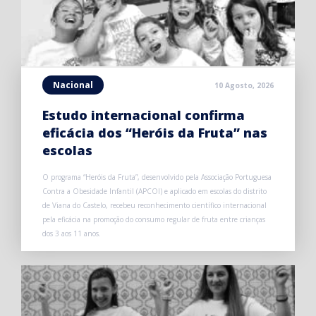
Nacional
10 Agosto, 2026
Estudo internacional confirma
eficácia dos “Heróis da Fruta” nas
escolas
O programa “Heróis da Fruta”, desenvolvido pela Associação Portuguesa
Contra a Obesidade Infantil (APCOI) e aplicado em escolas do distrito
de Viana do Castelo, recebeu reconhecimento científico internacional
pela eficácia na promoção do consumo regular de fruta entre crianças
dos 3 aos 11 anos.