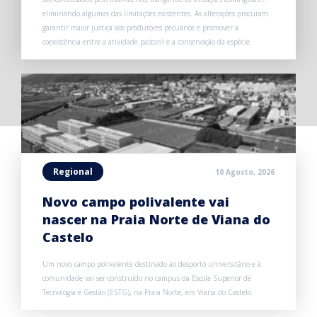
eliminando algumas das limitações existentes. As alterações procuram
garantir maior justiça aos produtores pecuários e promover a
coexistência entre a atividade pastoril e a conservação da espécie.
Regional
10 Agosto, 2026
Novo campo polivalente vai
nascer na Praia Norte de Viana do
Castelo
Um novo campo polivalente destinado ao desporto universitário e à
comunidade vai ser construído no campus da Escola Superior de
Tecnologia e Gestão (ESTG), na Praia Norte, em Viana do Castelo.