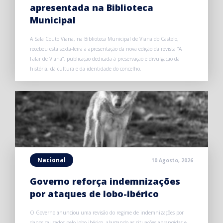
apresentada na Biblioteca
Municipal
A Sala Couto Viana, na Biblioteca Municipal de Viana do Castelo,
recebeu esta sexta-feira a apresentação da nova edição da revista “A
Falar de Viana”, publicação dedicada à preservação e divulgação da
história, da cultura e da identidade do concelho.
Nacional
10 Agosto, 2026
Governo reforça indemnizações
por ataques de lobo-ibérico
O Governo anunciou uma revisão do regime de indemnizações por
danos causados pelo lobo-ibérico, alargando as situações abrangidas e