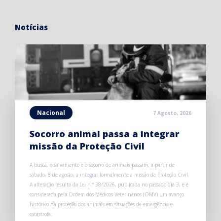
Notícias
Nacional
7 Agosto, 2026
Socorro animal passa a integrar
missão da Proteção Civil
A busca, o salvamento e o socorro de animais passam, a partir de
sábado, 8 de agosto, a integrar formalmente a missão da Proteção Civil.
A alteração resulta da Lei n.º 38/2026, publicada no passado dia 3, e é
considerada pela Ordem dos Médicos Veterinários (OMV) um avanço
histórico na proteção dos animais em situações de emergência e
catástrofe.