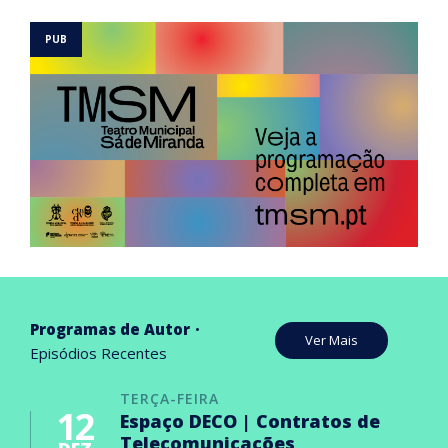
Programas de Autor
Ver Mais
Episódios Recentes
TERÇA-FEIRA
12
Espaço DECO | Contratos de
Telecomunicações