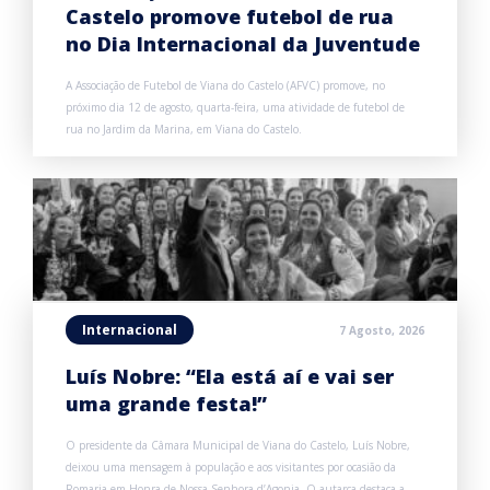
Castelo promove futebol de rua
no Dia Internacional da Juventude
A Associação de Futebol de Viana do Castelo (AFVC) promove, no
próximo dia 12 de agosto, quarta-feira, uma atividade de futebol de
rua no Jardim da Marina, em Viana do Castelo.
Internacional
7 Agosto, 2026
Luís Nobre: “Ela está aí e vai ser
uma grande festa!”
O presidente da Câmara Municipal de Viana do Castelo, Luís Nobre,
deixou uma mensagem à população e aos visitantes por ocasião da
Romaria em Honra de Nossa Senhora d’Agonia. O autarca destaca a