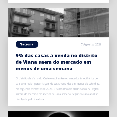
Nacional
7 Agosto, 2026
9% das casas à venda no distrito
de Viana saem do mercado em
menos de uma semana
O distrito de Viana do Castelo está entre os mercados imobiliários do
país com maior percentagem de casas vendidas em menos de sete dias.
No segundo trimestre de 2026, 9% dos imóveis anunciados na região
saíram do mercado em menos de uma semana, segundo uma análise
divulgada pelo idealista.