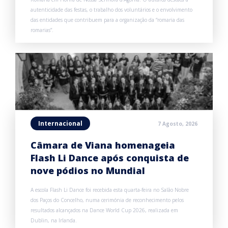
autenticidade das festas, o trabalho dos voluntários e o envolvimento
das entidades que contribuem para a organização da “romaria das
romarias”.
Internacional
7 Agosto, 2026
Câmara de Viana homenageia
Flash Li Dance após conquista de
nove pódios no Mundial
A escola Flash Li Dance foi recebida esta quarta-feira no Salão Nobre
dos Paços do Concelho, numa cerimónia de reconhecimento pelos
resultados alcançados na Dance World Cup 2026, realizada em
Dublin, na Irlanda.