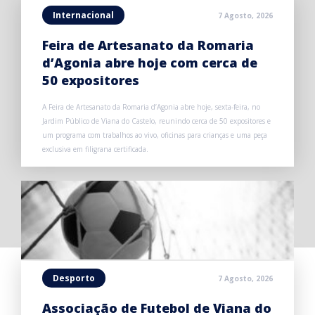
Internacional
7 Agosto, 2026
Feira de Artesanato da Romaria
d’Agonia abre hoje com cerca de
50 expositores
A Feira de Artesanato da Romaria d’Agonia abre hoje, sexta-feira, no
Jardim Público de Viana do Castelo, reunindo cerca de 50 expositores e
um programa com trabalhos ao vivo, oficinas para crianças e uma peça
exclusiva em filigrana certificada.
Desporto
7 Agosto, 2026
Associação de Futebol de Viana do