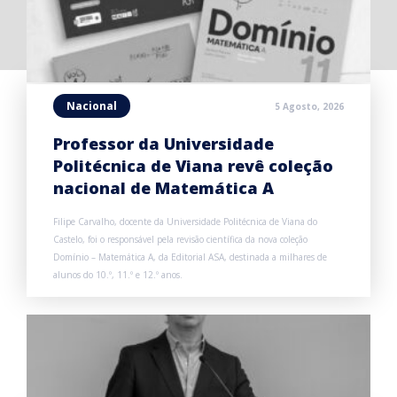
Nacional
5 Agosto, 2026
Professor da Universidade
Politécnica de Viana revê coleção
nacional de Matemática A
Filipe Carvalho, docente da Universidade Politécnica de Viana do
Castelo, foi o responsável pela revisão científica da nova coleção
Domínio – Matemática A, da Editorial ASA, destinada a milhares de
alunos do 10.º, 11.º e 12.º anos.