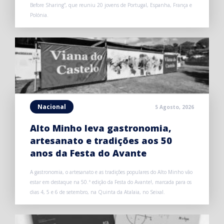
Before Sharing”, que reuniu 20 jovens de Portugal, Espanha, França e
Polónia.
Nacional
5 Agosto, 2026
Alto Minho leva gastronomia,
artesanato e tradições aos 50
anos da Festa do Avante
A gastronomia, o artesanato e as tradições populares do Alto Minho vão
estar em destaque na 50.ª edição da Festa do Avante!, marcada para os
dias 4, 5 e 6 de setembro, na Quinta da Atalaia, no Seixal.