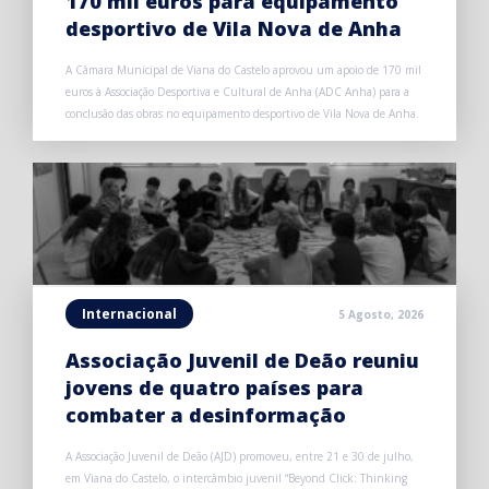
170 mil euros para equipamento
desportivo de Vila Nova de Anha
A Câmara Municipal de Viana do Castelo aprovou um apoio de 170 mil
euros à Associação Desportiva e Cultural de Anha (ADC Anha) para a
conclusão das obras no equipamento desportivo de Vila Nova de Anha.
Internacional
5 Agosto, 2026
Associação Juvenil de Deão reuniu
jovens de quatro países para
combater a desinformação
A Associação Juvenil de Deão (AJD) promoveu, entre 21 e 30 de julho,
em Viana do Castelo, o intercâmbio juvenil “Beyond Click: Thinking