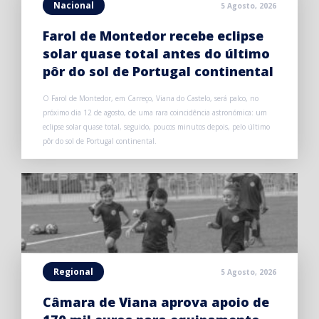
Nacional
5 Agosto, 2026
Farol de Montedor recebe eclipse
solar quase total antes do último
pôr do sol de Portugal continental
O Farol de Montedor, em Carreço, Viana do Castelo, será palco, no
próximo dia 12 de agosto, de uma rara coincidência astronómica: um
eclipse solar quase total, seguido, poucos minutos depois, pelo último
pôr do sol de Portugal continental.
Regional
5 Agosto, 2026
Câmara de Viana aprova apoio de