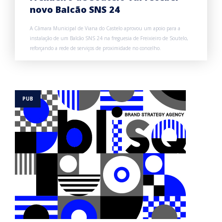
novo Balcão SNS 24
A Câmara Municipal de Viana do Castelo aprovou um apoio para a
instalação de um Balcão SNS 24 na freguesia de Freixieiro de Soutelo,
reforçando a rede de serviços de proximidade no concelho.