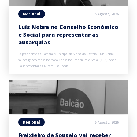
Nacional
5 Agosto, 2026
Luís Nobre no Conselho Económico
e Social para representar as
autarquias
O presidente da Câmara Municipal de Viana do Castelo, Luís Nobre,
foi designado conselheiro do Conselho Económico e Social (CES), onde
irá representar as Autarquias Locais.
Regional
5 Agosto, 2026
Freixieiro de Soutelo vai receber