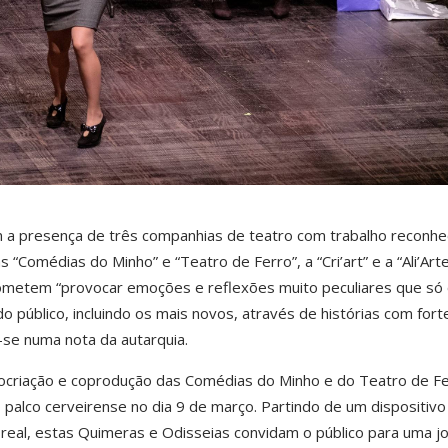
m a presença de três companhias de teatro com trabalho reconhe
 “Comédias do Minho” e “Teatro de Ferro”, a “Cri’art” e a “Ali’Arte
rometem “provocar emoções e reflexões muito peculiares que só
o público, incluindo os mais novos, através de histórias com fort
ê-se numa nota da autarquia.
ocriação e coprodução das Comédias do Minho e do Teatro de Fe
o palco cerveirense no dia 9 de março. Partindo de um dispositivo
eal, estas Quimeras e Odisseias convidam o público para uma j