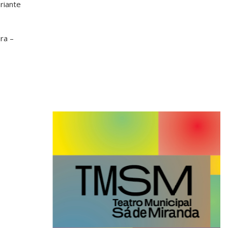
riante
ra –