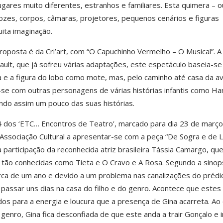
ugares muito diferentes, estranhos e familiares. Esta quimera – o
 vozes, corpos, câmaras, projetores, pequenos cenários e figuras
ita imaginação.
oposta é da Cri’art, com “O Capuchinho Vermelho – O Musical”. A 
rault, que já sofreu várias adaptações, este espetáculo baseia-se
sta e a figura do lobo como mote, mas, pelo caminho até casa da a
se com outras personagens de várias histórias infantis como Ha
ando assim um pouco das suas histórias.
dos ‘ETC… Encontros de Teatro’, marcado para dia 23 de março
e – Associação Cultural a apresentar-se com a peça “De Sogra e de
articipação da reconhecida atriz brasileira Tássia Camargo, qu
tão conhecidas como Tieta e O Cravo e A Rosa. Segundo a sinop
rca de um ano e devido a um problema nas canalizações do prédi
l passar uns dias na casa do filho e do genro. Acontece que estes
 para a energia e loucura que a presença de Gina acarreta. Ao 
enro, Gina fica desconfiada de que este anda a trair Gonçalo e in