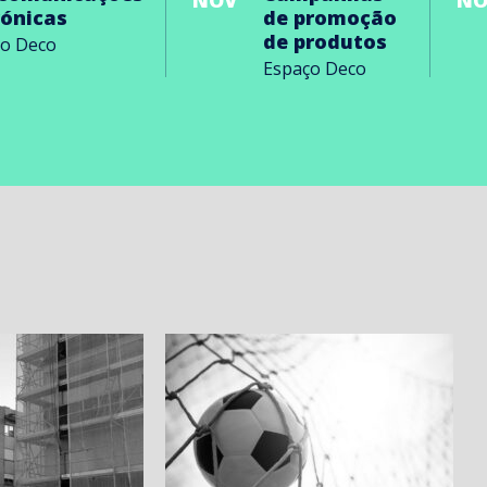
NOV
NO
rónicas
de promoção
de produtos
ço Deco
Espaço Deco