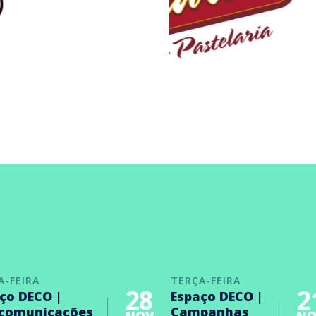
A-FEIRA
TERÇA-FEIRA
28
2
ço DECO |
Espaço DECO |
ecomunicações
Campanhas