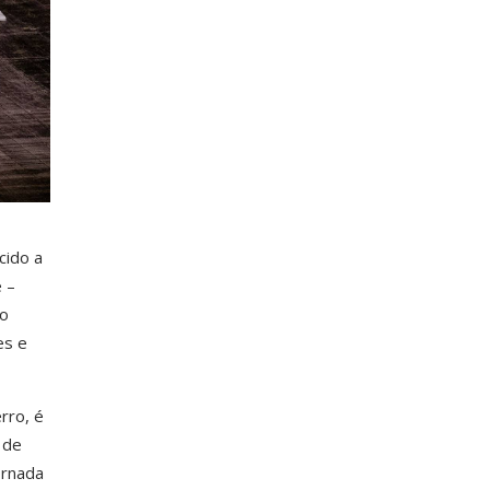
cido a
 –
 o
es e
rro, é
 de
ornada