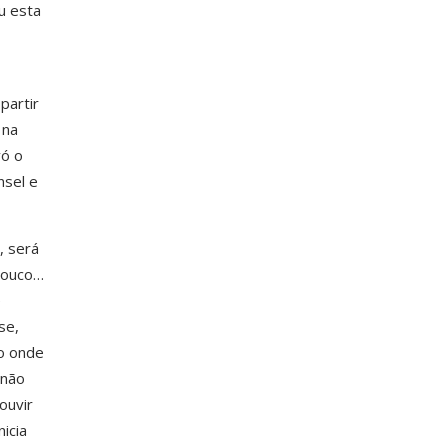
u esta
partir
 na
vó o
nsel e
, será
 Louco…
e
se,
o onde
 não
ouvir
icia