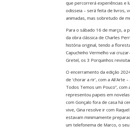
que percorrerá experiências e l
odisseia – será feita de livros,
animadas, mas sobretudo de mu
Para o sábado 16 de março, a pr
da obra clássica de Charles Per
história original, tendo a flore
Capuchinho Vermelho vai cruzar-
Gretel, os 3 Porquinhos revisit
O encerramento da edição 2024 
de ‘chorar a rir’, com a Ali’Art
Todos Temos um Pouco”, com a p
representou papeis em novelas 
com Gonçalo fora de casa há ce
vive, Gina resolve ir com Raque
estavam minimamente preparados
um telefonema de Marco, o seu g