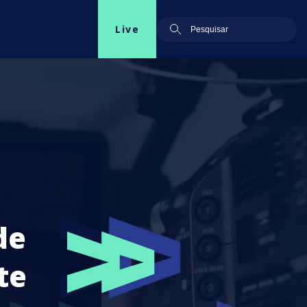
Live
de
te