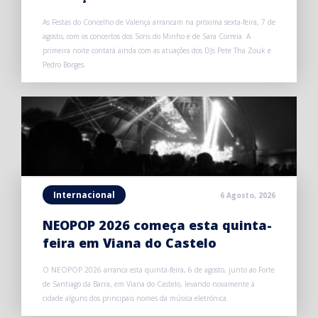
As Festas do Concelho de Valença arrancam na próxima sexta-feira, 7 de
agosto, com os concertos dos Sons do Minho e de Sara Correia. A
primeira noite contará ainda com as atuações dos DJs Pete Tha Zouk e
Pedro Borges.
Internacional
6 Agosto, 2026
NEOPOP 2026 começa esta quinta-
feira em Viana do Castelo
O NEOPOP 2026 arranca esta quinta-feira, 6 de agosto, junto ao Forte
de Santiago da Barra, em Viana do Castelo, levando novamente à
cidade alguns dos principais nomes da música eletrónica.