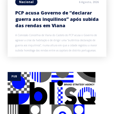
Nacional
6 Agosto, 2026
PCP acusa Governo de “declarar
guerra aos inquilinos” após subida
das rendas em Viana
A Comissão Concelhia de Viana do Castelo do PCP acusa o Governo de
agravar a crise da habitação e de dirigir uma “autêntica declaração de
guerra aos inquilinos”, numa altura em que a cidade registou a maior
subida homóloga das rendas entre as capitais de distrito portuguesas.