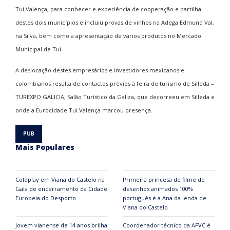
Tui.Valença, para conhecer e experiência de cooperação e partilha
destes dois municípios e incluiu provas de vinhos na Adega Edmund Val,
na Silva, bem como a apresentação de vários produtos no Mercado
Municipal de Tui.
A deslocação destes empresários e investidores mexicanos e
colombianos resulta de contactos prévios à feira de turismo de Silleda –
TUREXPO GALICIA, Salão Turístico da Galiza, que decorreeu em Silleda e
onde a Eurocidade Tui.Valença marcou presença.
Mais Populares
Coldplay em Viana do Castelo na
Primeira princesa de filme de
Gala de encerramento da Cidade
desenhos animados 100%
Europeia do Desporto
português é a Ana da lenda de
Viana do Castelo
Jovem vianense de 14 anos brilha
Coordenador técnico da AFVC é