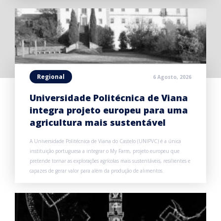
Regional
6 Agosto, 2026
Universidade Politécnica de Viana
integra projeto europeu para uma
agricultura mais sustentável
A Universidade Politécnica de Viana do Castelo (UNIPVC) é a única
instituição portuguesa a integrar o My Farm, projeto europeu que
pretende tornar as explorações agrícolas mais sustentáveis, resilientes e
capazes de gerar valor para além da produção de alimentos.