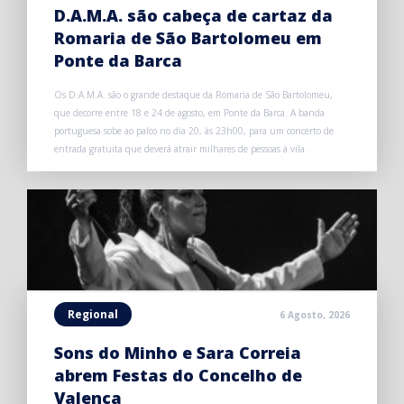
D.A.M.A. são cabeça de cartaz da
Romaria de São Bartolomeu em
Ponte da Barca
Os D.A.M.A. são o grande destaque da Romaria de São Bartolomeu,
que decorre entre 18 e 24 de agosto, em Ponte da Barca. A banda
portuguesa sobe ao palco no dia 20, às 23h00, para um concerto de
entrada gratuita que deverá atrair milhares de pessoas à vila.
Regional
6 Agosto, 2026
Sons do Minho e Sara Correia
abrem Festas do Concelho de
Valença