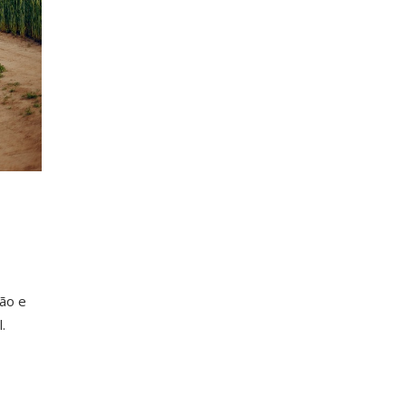
ião e
.