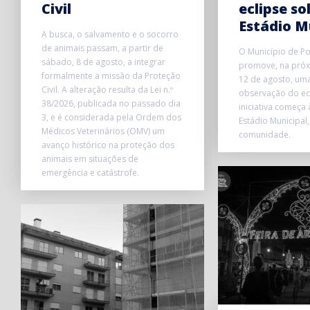
Civil
eclipse so
Estádio M
A busca, o salvamento e o socorro
de animais passam, a partir de
O Município de P
sábado, 8 de agosto, a integrar
promove, na próxi
formalmente a missão da Proteção
12 de agosto, uma
Civil. A alteração resulta da Lei n.º
observação do ecl
38/2026, publicada no passado dia
iniciativa começa
3, e é considerada pela Ordem dos
Estádio Municipal,
Médicos Veterinários (OMV) um
comunidade.
avanço histórico na proteção dos
animais em situações de
emergência e catástrofe.