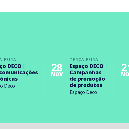
A-FEIRA
TERÇA-FEIRA
28
2
ço DECO |
Espaço DECO |
ecomunicações
Campanhas
NOV
NO
rónicas
de promoção
de produtos
ço Deco
Espaço Deco