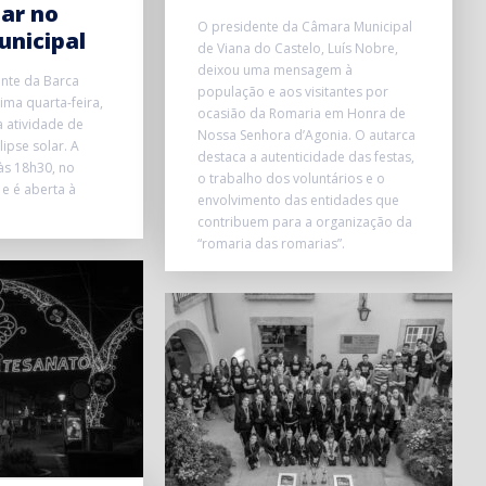
lar no
O presidente da Câmara Municipal
unicipal
de Viana do Castelo, Luís Nobre,
deixou uma mensagem à
onte da Barca
população e aos visitantes por
ma quarta-feira,
ocasião da Romaria em Honra de
 atividade de
Nossa Senhora d’Agonia. O autarca
ipse solar. A
destaca a autenticidade das festas,
 às 18h30, no
o trabalho dos voluntários e o
 e é aberta à
envolvimento das entidades que
contribuem para a organização da
“romaria das romarias”.