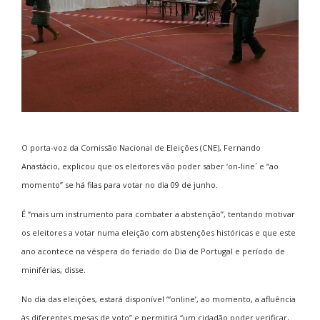
O porta-voz da Comissão Nacional de Eleições (CNE), Fernando
Anastácio, explicou que os eleitores vão poder saber ‘on-line´ e “ao
momento” se há filas para votar no dia 09 de junho.
É “mais um instrumento para combater a abstenção”, tentando motivar
os eleitores a votar numa eleição com abstenções históricas e que este
ano acontece na véspera do feriado do Dia de Portugal e período de
miniférias, disse.
No dia das eleições, estará disponível “‘online’, ao momento, a afluência
às diferentes mesas de voto” e permitirá “um cidadão poder verificar,