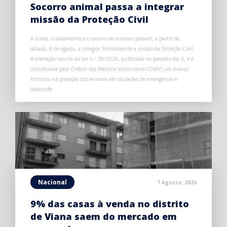
Socorro animal passa a integrar
missão da Proteção Civil
A busca, o salvamento e o socorro de animais passam, a partir de
sábado, 8 de agosto, a integrar formalmente a missão da Proteção Civil.
A alteração resulta da Lei n.º 38/2026, publicada no passado dia 3, e é
considerada pela Ordem dos Médicos Veterinários (OMV) um avanço
histórico na proteção dos animais em situações de emergência e
catástrofe.
Nacional
7 Agosto, 2026
9% das casas à venda no distrito
de Viana saem do mercado em