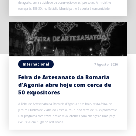
de agosto, uma atividade de observação do eclipse solar. A iniciativa
começa às 18h30, no Estádio Municipal, e é aberta à comunidade.
Internacional
7 Agosto, 2026
Feira de Artesanato da Romaria
d’Agonia abre hoje com cerca de
50 expositores
A Feira de Artesanato da Romaria d’Agonia abre hoje, sexta-feira, no
Jardim Público de Viana do Castelo, reunindo cerca de 50 expositores e
um programa com trabalhos ao vivo, oficinas para crianças e uma peça
exclusiva em filigrana certificada.