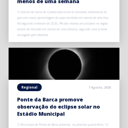
menos de uma semana
O distrito de Viana do Castelo está entre os mercados imobiliários do
país com maior percentagem de casas vendidas em menos de sete dias.
No segundo trimestre de 2026, 9% dos imóveis anunciados na região
saíram do mercado em menos de uma semana, segundo uma análise
divulgada pelo idealista.
Regional
7 Agosto, 2026
Ponte da Barca promove
observação do eclipse solar no
Estádio Municipal
O Município de Ponte da Barca promove, na próxima quarta-feira, 12