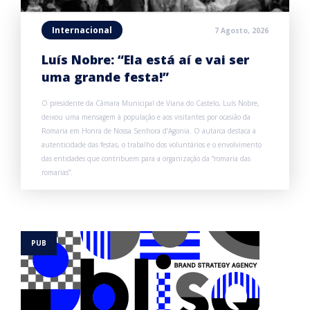
Internacional
7 Agosto, 2026
Luís Nobre: “Ela está aí e vai ser
uma grande festa!”
O presidente da Câmara Municipal de Viana do Castelo, Luís Nobre,
deixou uma mensagem à população e aos visitantes por ocasião da
Romaria em Honra de Nossa Senhora d’Agonia. O autarca destaca a
autenticidade das festas, o trabalho dos voluntários e o envolvimento
das entidades que contribuem para a organização da “romaria das
romarias”.