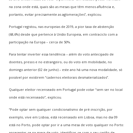
na zona onde está, quais são as mesas que têm menos afluência e,
portanto, evitar precisamente as aglomerações”, explicou.
Portugal registou, nas europeias de 2019, a pior taxa de abstenção
(68,6%) desde que pertence à União Europeia, em contraciclo com a
participação na Europa – cerca de 50%.
Para tentar inverter essa tendência – além do voto antecipado de
doentes, presos e no estrangeiro, ou do voto em mobilidade, no
domingo anterior (02 de junho) – este ano há uma nova modalidade, só
possível por existirem “cadernos eleitorais desmaterializados”.
Qualquer eleitor recenseado em Portugal pode votar “sem ser no local
onde está recenseado”, explicou.
“Pode optar sem qualquer condicionalismo de pré-inscrição, por
exemplo, vive em Lisboa, está recenseado em Lisboa, mas no dia 09
está no Porto, pode optar por ir a uma mesa de voto qualquer no Porto:
apresentar-se na mesa de voto, identificar-se com o seu cartão de