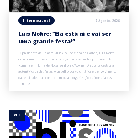
Internacional
7 Agosto, 2026
Luís Nobre: “Ela está aí e vai ser
uma grande festa!”
O presidente da Câmara Municipal de Viana do Castelo, Luís Nobre,
deixou uma mensagem à população e aos visitantes por ocasião da
Romaria em Honra de Nossa Senhora d’Agonia. O autarca destaca a
autenticidade das festas, o trabalho dos voluntários e o envolvimento
das entidades que contribuem para a organização da “romaria das
romarias”.