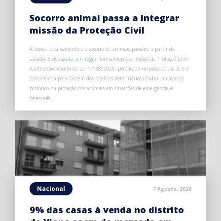
Socorro animal passa a integrar
missão da Proteção Civil
A busca, o salvamento e o socorro de animais passam, a partir de
sábado, 8 de agosto, a integrar formalmente a missão da Proteção Civil.
A alteração resulta da Lei n.º 38/2026, publicada no passado dia 3, e é
considerada pela Ordem dos Médicos Veterinários (OMV) um avanço
histórico na proteção dos animais em situações de emergência e
catástrofe.
Nacional
7 Agosto, 2026
9% das casas à venda no distrito