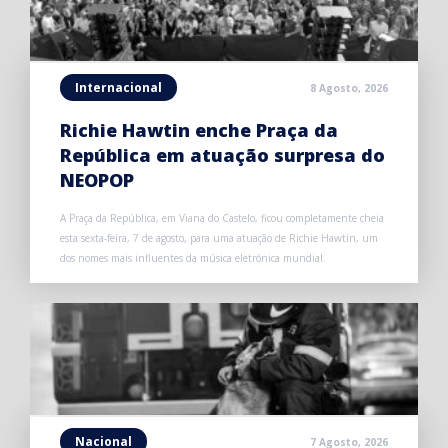
Internacional
8 Agosto, 2026
Richie Hawtin enche Praça da
República em atuação surpresa do
NEOPOP
A Praça da República, em Viana do Castelo, ficou completamente cheia
esta sexta-feira, 7 de agosto, para uma atuação de Richie Hawtin, um
dos nomes mais influentes da música eletrónica mundial.
Nacional
7 Agosto, 2026