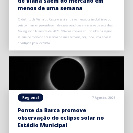
de Viana saem do mercado em
menos de uma semana
O distrito de Viana do Castelo está entre os mercados imobiliários do
país com maior percentagem de casas vendidas em menos de sete dias.
No segundo trimestre de 2026, 9% dos imóveis anunciados na região
saíram do mercado em menos de uma semana, segundo uma análise
divulgada pelo idealista.
Regional
7 Agosto, 2026
Ponte da Barca promove
observação do eclipse solar no
Estádio Municipal