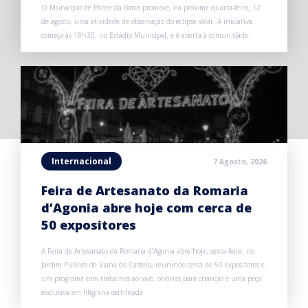
O Município de Ponte da Barca promove, na próxima quarta-feira, 12
de agosto, uma atividade de observação do eclipse solar. A iniciativa
começa às 18h30, no Estádio Municipal, e é aberta à comunidade.
Internacional
7 Agosto, 2026
Feira de Artesanato da Romaria
d’Agonia abre hoje com cerca de
50 expositores
A Feira de Artesanato da Romaria d’Agonia abre hoje, sexta-feira, no
Jardim Público de Viana do Castelo, reunindo cerca de 50 expositores e
um programa com trabalhos ao vivo, oficinas para crianças e uma peça
exclusiva em filigrana certificada.