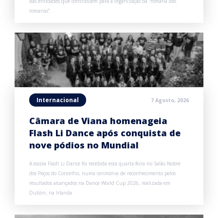
das entidades que contribuem para a organização da “romaria das
romarias”.
Internacional
7 Agosto, 2026
Câmara de Viana homenageia
Flash Li Dance após conquista de
nove pódios no Mundial
A escola Flash Li Dance foi recebida esta quarta-feira no Salão Nobre
dos Paços do Concelho, numa cerimónia de reconhecimento pelos
resultados alcançados na Dance World Cup 2026, realizada em
Dublin, na Irlanda.