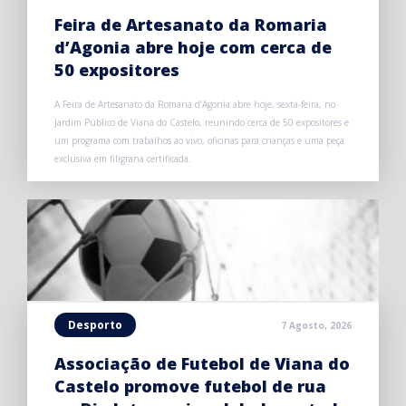
Feira de Artesanato da Romaria
d’Agonia abre hoje com cerca de
50 expositores
A Feira de Artesanato da Romaria d’Agonia abre hoje, sexta-feira, no
Jardim Público de Viana do Castelo, reunindo cerca de 50 expositores e
um programa com trabalhos ao vivo, oficinas para crianças e uma peça
exclusiva em filigrana certificada.
Desporto
7 Agosto, 2026
Associação de Futebol de Viana do
Castelo promove futebol de rua