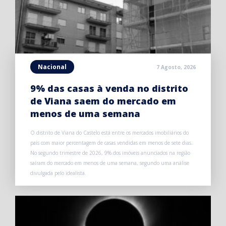
Nacional
7 Agosto, 2026
9% das casas à venda no distrito
de Viana saem do mercado em
menos de uma semana
O distrito de Viana do Castelo está entre os mercados imobiliários do
país com maior percentagem de casas vendidas em menos de sete dias.
No segundo trimestre de 2026, 9% dos imóveis anunciados na região
saíram do mercado em menos de uma semana, segundo uma análise
divulgada pelo idealista.