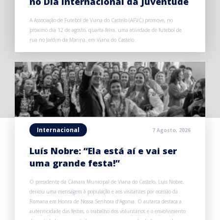
no Dia Internacional da Juventude
A Associação de Futebol de Viana do Castelo (AFVC) promove, no
próximo dia 12 de agosto, quarta-feira, uma atividade de futebol de
rua no Jardim da Marina, em Viana do Castelo.
Internacional
7 Agosto, 2026
Luís Nobre: “Ela está aí e vai ser
uma grande festa!”
O presidente da Câmara Municipal de Viana do Castelo, Luís Nobre,
deixou uma mensagem à população e aos visitantes por ocasião da
Romaria em Honra de Nossa Senhora d’Agonia. O autarca destaca a
autenticidade das festas, o trabalho dos voluntários e o envolvimento